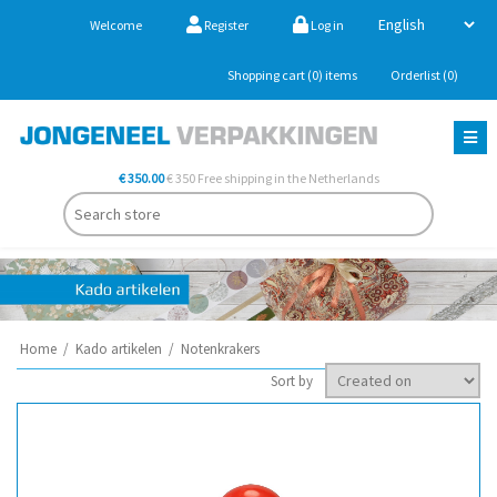
Welcome
Register
Log in
Shopping cart
(0)
items
Orderlist
(0)
€ 350.00
€ 350 Free shipping in the Netherlands
Home
/
Kado artikelen
/
Notenkrakers
Sort by