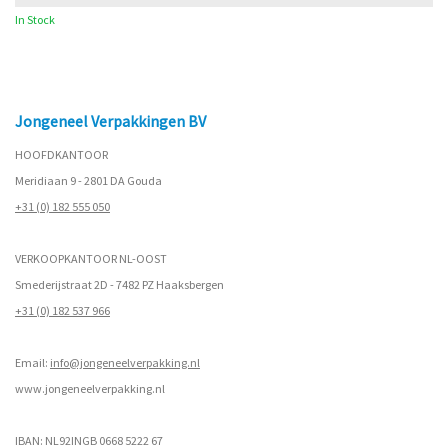
In Stock
Jongeneel Verpakkingen BV
HOOFDKANTOOR
Meridiaan 9 - 2801 DA Gouda
+31 (0) 182 555 050
VERKOOPKANTOOR NL-OOST
Smederijstraat 2D - 7482 PZ Haaksbergen
+31 (0) 182 537 966
Email:
info@jongeneelverpakking.nl
www.
jongeneelverpakking.nl
IBAN: NL92INGB 0668 5222 67