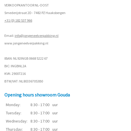
VERKOOPKANTOOR NL-OOST
Smederijstraat 2D - 7482 PZ Haaksbergen
+31 (0) 182 537 966
Email:
info@jongeneelverpakking.nl
www.
jongeneelverpakking.nl
IBAN: NL92INGB 0668 5222 67
BIC: INGBNL2A
KVK: 29007216
BTW/VAT: NL803367053B0
Opening hours showroom Gouda
Monday:
8:30 - 17:00
uur
Tuesday:
8:30 - 17:00
uur
Wednesday:
8:30 - 17:00
uur
Thursday:
8:30 - 17:00
uur