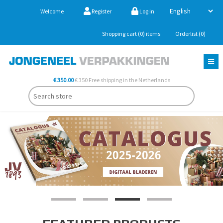
Welcome
Register
Log in
Shopping cart
(0)
items
Orderlist
(0)
€ 350.00
€ 350 Free shipping in the Netherlands