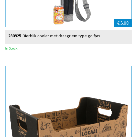
€ 5.98
280925
Bierblik cooler met draagriem type golftas
In Stock