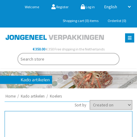
Welcome
Register
Log in
Shopping cart
(0)
items
Orderlist
(0)
€ 350.00
€ 350 Free shipping in the Netherlands
Home
/
Kado artikelen
/
Koelers
Sort by