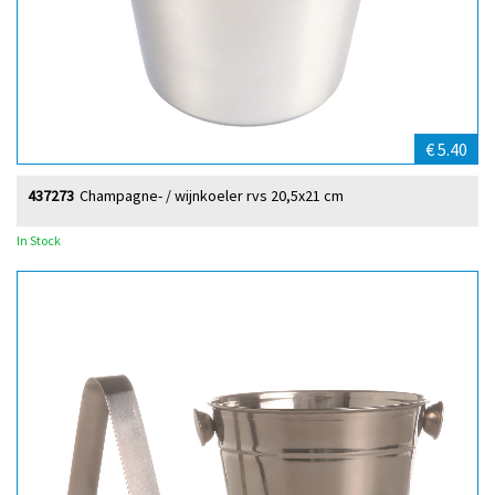
€ 5.40
437273
Champagne- / wijnkoeler rvs 20,5x21 cm
In Stock