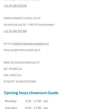
+31 (0) 182 555 050
VERKOOPKANTOOR NL-OOST
Smederijstraat 2D - 7482 PZ Haaksbergen
+31 (0) 182 537 966
Email:
info@jongeneelverpakking.nl
www.
jongeneelverpakking.nl
IBAN: NL92INGB 0668 5222 67
BIC: INGBNL2A
KVK: 29007216
BTW/VAT: NL803367053B0
Opening hours showroom Gouda
Monday:
8:30 - 17:00
uur
Tuesday:
8:30 - 17:00
uur