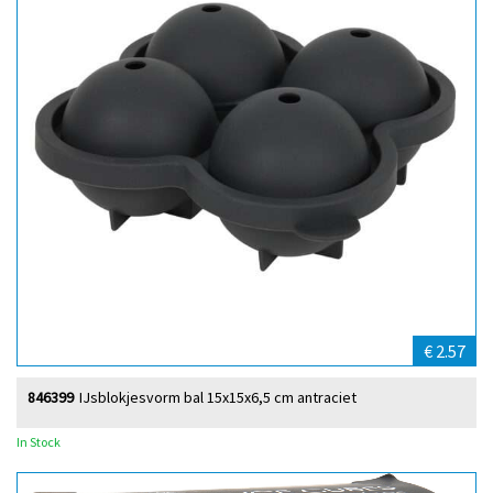
€ 2.57
846399
IJsblokjesvorm bal 15x15x6,5 cm antraciet
In Stock