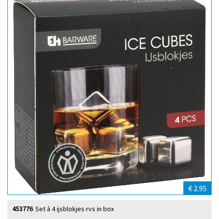
€ 2.95
453776
Set à 4 ijsblokjes rvs in box