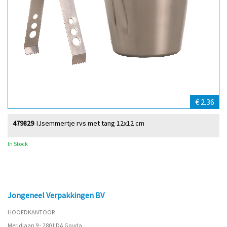
€ 2.36
479829
IJsemmertje rvs met tang 12x12 cm
In Stock
Jongeneel Verpakkingen BV
HOOFDKANTOOR
Meridiaan 9 - 2801 DA Gouda