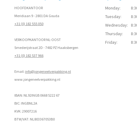
Monday:
8:3
HOOFDKANTOOR
Meridiaan 9 - 2801 DA Gouda
Tuesday:
8:3
+31 (0) 182 555 050
Wednesday:
8:3
Thursday:
8:3
VERKOOPKANTOOR NL-OOST
Friday:
8:3
Smederijstraat 2D - 7482 PZ Haaksbergen
+31 (0) 182 537 966
Email:
info@jongeneelverpakking.nl
www.
jongeneelverpakking.nl
IBAN: NL92INGB 0668 5222 67
BIC: INGBNL2A
KVK: 29007216
BTW/VAT: NL803367053B0