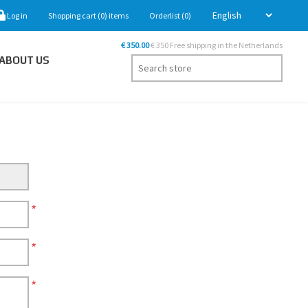
Log in
Shopping cart
(0)
items
Orderlist
(0)
€ 350.00
€ 350 Free shipping in the Netherlands
ABOUT US
*
*
*