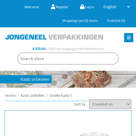
Welcome
Register
Log in
Shopping cart
(0)
items
Orderlist
(0)
€ 350.00
€ 350 Free shipping in the Netherlands
Home
/
Kado artikelen
/
Unieke kado's
Sort by