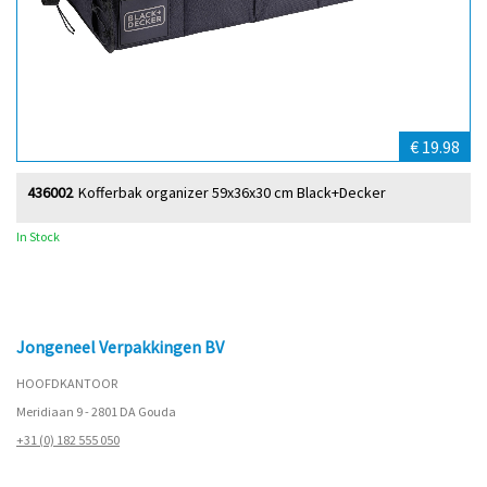
€ 19.98
436002
Kofferbak organizer 59x36x30 cm Black+Decker
In Stock
Jongeneel Verpakkingen BV
HOOFDKANTOOR
Meridiaan 9 - 2801 DA Gouda
+31 (0) 182 555 050