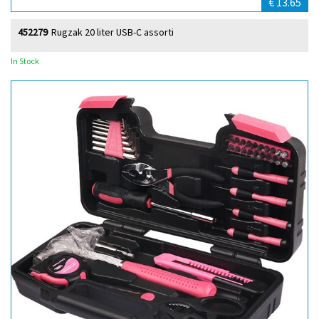
€ 13.65
452279
Rugzak 20 liter USB-C assorti
In Stock