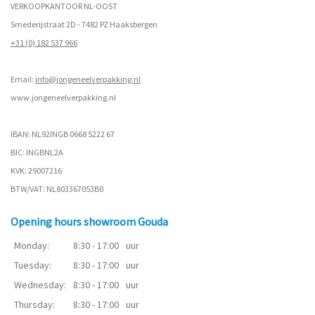
VERKOOPKANTOOR NL-OOST
Smederijstraat 2D - 7482 PZ Haaksbergen
+31 (0) 182 537 966
Email:
info@jongeneelverpakking.nl
www.
jongeneelverpakking.nl
IBAN: NL92INGB 0668 5222 67
BIC: INGBNL2A
KVK: 29007216
BTW/VAT: NL803367053B0
Opening hours showroom Gouda
Monday:
8:30 - 17:00
uur
Tuesday:
8:30 - 17:00
uur
Wednesday:
8:30 - 17:00
uur
Thursday:
8:30 - 17:00
uur