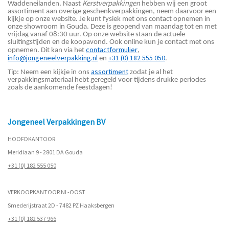
Kerstverpakkingen
Waddeneilanden. Naast
hebben wij een groot
assortiment aan overige geschenkverpakkingen, neem daarvoor een
kijkje op onze website. Je kunt fysiek met ons contact opnemen in
onze showroom in Gouda. Deze is geopend van maandag tot en met
vrijdag vanaf 08:30 uur. Op onze website staan de actuele
sluitingstijden en de koopavond. Ook online kun je contact met ons
contactformulier
opnemen. Dit kan via het
,
info@jongeneelverpakking.nl
+31 (0) 182 555 050
en
.
assortiment
Tip: Neem een kijkje in ons
zodat je al het
verpakkingsmateriaal hebt geregeld voor tijdens drukke periodes
zoals de aankomende feestdagen!
Jongeneel Verpakkingen BV
HOOFDKANTOOR
Meridiaan 9 - 2801 DA Gouda
+31 (0) 182 555 050
VERKOOPKANTOOR NL-OOST
Smederijstraat 2D - 7482 PZ Haaksbergen
+31 (0) 182 537 966