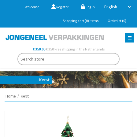
Welcome
Register
Log in
Shopping cart
(0)
items
Orderlist
(0)
€ 350.00
€ 350 Free shipping in the Netherlands
Home
/
Kerst