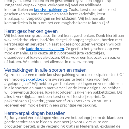
bedrijven, kerstpakketten en geschenken geven en krijgen. Bij
Jongeneel Verpakkingen verkopen wij veel verschillende
kerstverpakkingen
kerstartikelen en
. Zoals, kerst decoratie, kerst
geschenken en andere artikelen zoals kerst kadofolie, kerst
verpakkingen
kerstdozen
inpakpapier,
en
. Wij hebben alle
kerstartikelen in huis om het een magische kerst te laten zijn!
Kerst geschenken geven
Wij hebben een groot assortiment kerst geschenken. Denk hierbij aan
waxinelichthouders, bad/douchegel, champagneglazen, borden met
kerstdesign en servetten. Naast al deze producten verkopen wij ook
kadodozen en zakken
bijpassende
. Zo geeft u het geschenk op een
mooie manier. Er is keuze uit bijvoorbeeld jute kadozakjes,
draagdozen of luxe ovale dozen. Of ga voor een kadozak van papier
of katoen. We hebben het allemaal in onze webshop.
Verpakkingen in alle soorten en maten
kerstverpakking
Op zoek naar een mooie
voor de kerstpakketten? Of
pakketdoos
een mooie
om uw relaties te bedanken voor het
afgelopen jaar? Wij hebben geschenkverpakkingen en verzenddozen
in alle soorten en maten met verschillende kerst designs. Zo hebben
wij brievenbusdoosjes, luxe kadodozen, zakken en pakketdozen. Dit
alles is verkrijgbaar met een kerst en/of feestelijke print. De
pakketdozen zijn verkrijgbaar vanaf 20x15x12cm. Zo stuurt u
iedereen een mooie kerst in een prachtige verpakking.
Kerstverpakkingen bestellen
Bij Jongeneel Verpakkingen vinden we het belangrijk om de klant een
goede service aan te bieden. Wanneer je voor €275 euro aan
producten bestelt, is de verzending gratis in Nederland, exclusief de