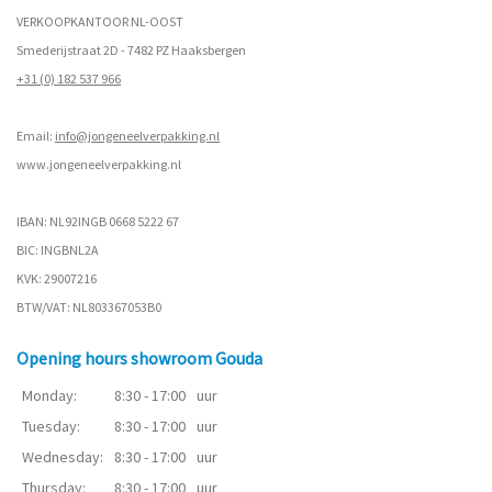
VERKOOPKANTOOR NL-OOST
Smederijstraat 2D - 7482 PZ Haaksbergen
+31 (0) 182 537 966
Email:
info@jongeneelverpakking.nl
www.
jongeneelverpakking.nl
IBAN: NL92INGB 0668 5222 67
BIC: INGBNL2A
KVK: 29007216
BTW/VAT: NL803367053B0
Opening hours showroom Gouda
Monday:
8:30 - 17:00
uur
Tuesday:
8:30 - 17:00
uur
Wednesday:
8:30 - 17:00
uur
Thursday:
8:30 - 17:00
uur