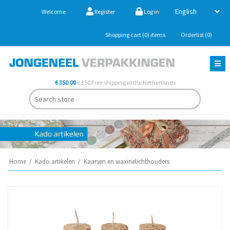
Welcome
Register
Log in
Shopping cart
(0)
items
Orderlist
(0)
€ 350.00
€ 350 Free shipping in the Netherlands
Home
/
Kado artikelen
/
Kaarsen en waxinelichthouders