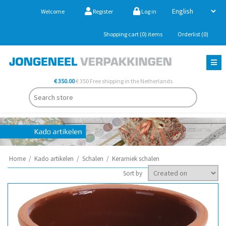
Welcome
Register
Log in
Shopping cart
(0)
items
Orderlist
(0)
€ 350.00
€ 350 Free shipping in the Netherlands
Home
/
Kado artikelen
/
Schalen
/
Keramiek schalen
Sort by