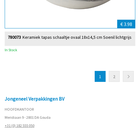
€ 3.98
780073
Keramiek tapas schaaltje ovaal 18x14,5 cm Soenil lichtgrijs
In Stock
1
2
Jongeneel Verpakkingen BV
HOOFDKANTOOR
Meridiaan 9 - 2801 DA Gouda
+31 (0) 182 555 050