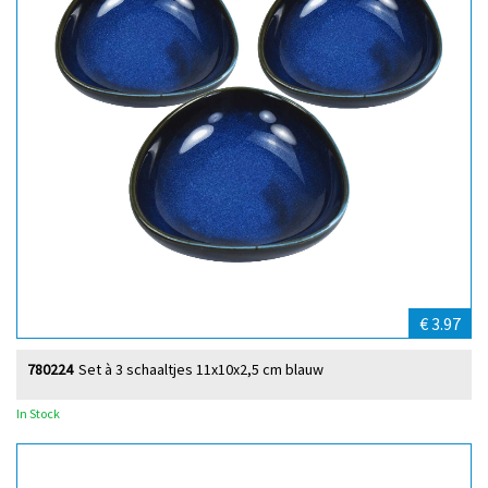
€ 3.97
780224
Set à 3 schaaltjes 11x10x2,5 cm blauw
In Stock