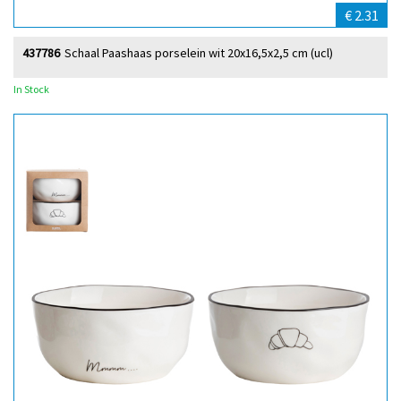
€ 2.31
437786
Schaal Paashaas porselein wit 20x16,5x2,5 cm (ucl)
In Stock