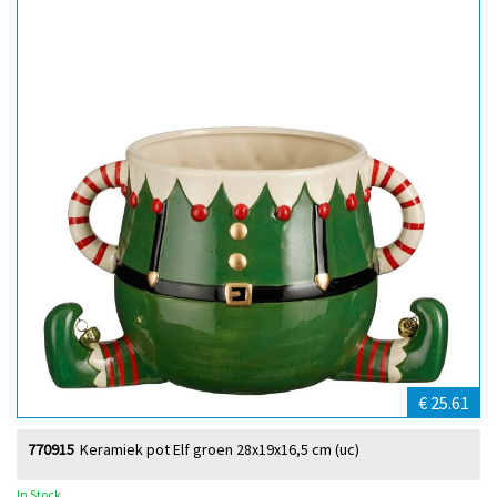
€ 25.61
770915
Keramiek pot Elf groen 28x19x16,5 cm (uc)
In Stock