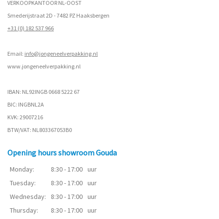
VERKOOPKANTOOR NL-OOST
Smederijstraat 2D - 7482 PZ Haaksbergen
+31 (0) 182 537 966
Email:
info@jongeneelverpakking.nl
www.
jongeneelverpakking.nl
IBAN: NL92INGB 0668 5222 67
BIC: INGBNL2A
KVK: 29007216
BTW/VAT: NL803367053B0
Opening hours showroom Gouda
Monday:
8:30 - 17:00
uur
Tuesday:
8:30 - 17:00
uur
Wednesday:
8:30 - 17:00
uur
Thursday:
8:30 - 17:00
uur