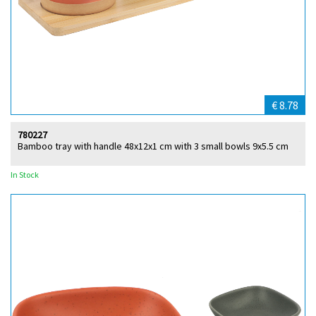
€ 8.78
780227
Bamboo tray with handle 48x12x1 cm with 3 small bowls 9x5.5 cm
In Stock