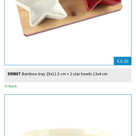
€ 6.20
890887
Bamboo tray 25x11.5 cm + 2 star bowls 13x4 cm
In Stock