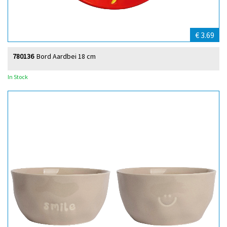
€ 3.69
780136
Bord Aardbei 18 cm
In Stock