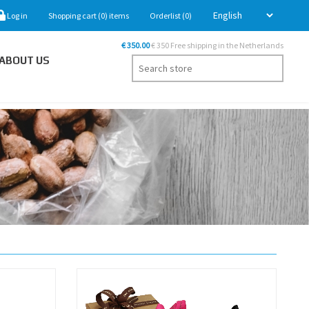
Log in
Shopping cart
(0)
items
Orderlist
(0)
€ 350.00
€ 350 Free shipping in the Netherlands
ABOUT US