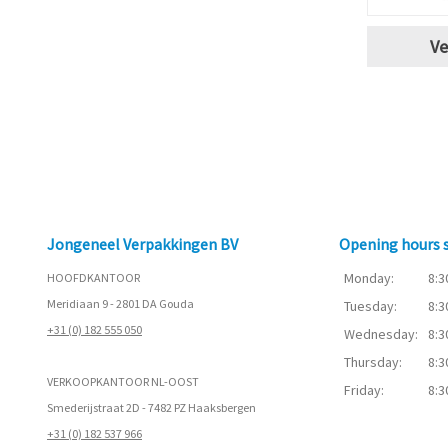
Ve
Jongeneel Verpakkingen BV
Opening hours
Monday:
8:3
HOOFDKANTOOR
Meridiaan 9 - 2801 DA Gouda
Tuesday:
8:3
+31 (0) 182 555 050
Wednesday:
8:3
Thursday:
8:3
VERKOOPKANTOOR NL-OOST
Friday:
8:3
Smederijstraat 2D - 7482 PZ Haaksbergen
+31 (0) 182 537 966