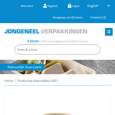
Welcome
Register
Log in
Shopping cart
(0)
items
Orderlist
(0)
€ 350.00
€ 350 Free shipping in the Netherlands
Home
/
Plasticvrije disposables (SUP)