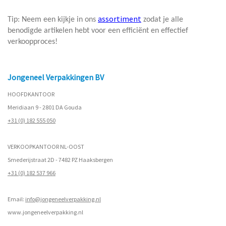
assortiment
Tip: Neem een kijkje in ons
zodat je alle
benodigde artikelen hebt voor een efficiënt en effectief
verkoopproces!
Jongeneel Verpakkingen BV
HOOFDKANTOOR
Meridiaan 9 - 2801 DA Gouda
+31 (0) 182 555 050
VERKOOPKANTOOR NL-OOST
Smederijstraat 2D - 7482 PZ Haaksbergen
+31 (0) 182 537 966
Email:
info@jongeneelverpakking.nl
www.
jongeneelverpakking.nl