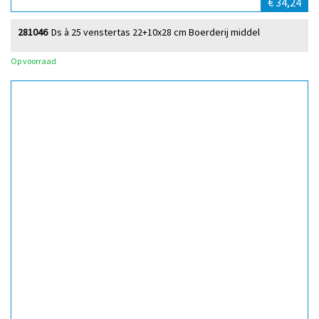
€ 34,24
281046
Ds à 25 venstertas 22+10x28 cm Boerderij middel
Op voorraad