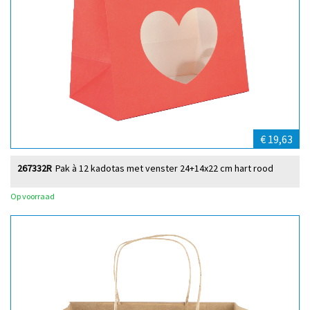
€ 19,63
267332R
Pak à 12 kadotas met venster 24+14x22 cm hart rood
Op voorraad