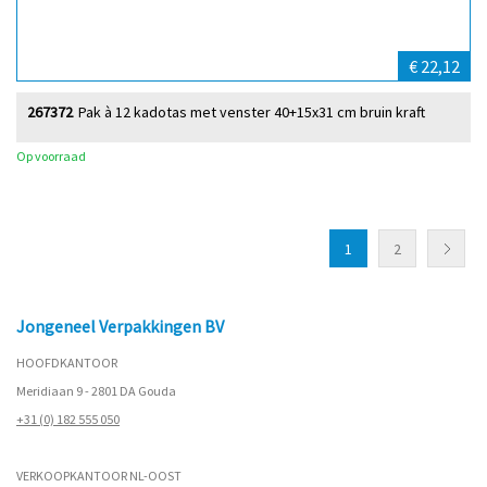
€ 22,12
267372
Pak à 12 kadotas met venster 40+15x31 cm bruin kraft
Op voorraad
1
2
Jongeneel Verpakkingen BV
HOOFDKANTOOR
Meridiaan 9 - 2801 DA Gouda
+31 (0) 182 555 050
VERKOOPKANTOOR NL-OOST