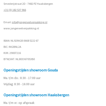
Smederijstraat 2D - 7482 PZ Haaksbergen
+31 (0) 182 537 966
Email:
info@jongeneelverpakking.nl
www.
jongeneelverpakking.nl
IBAN: NL92INGB 0668 5222 67
BIC: INGBNL2A
KVK: 29007216
BTW/VAT: NL803367053B0
Openingstijden showroom Gouda
Ma. t/m do.: 8:30 - 17:00 uur
Vrijdag: 8:30 - 16:00 uur
Openingstijden showroom Haaksbergen
Ma. t/m vr.: op afspraak