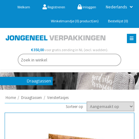
Welkom
Registreren
Inloggen
Winkelmandje
(0)
product(en)
Bestellijst
(0)
€ 350,00
voor gratis zending in NL (excl. wadden).
Home
/
Draagtassen
/
Venstertasjes
Sorteer op