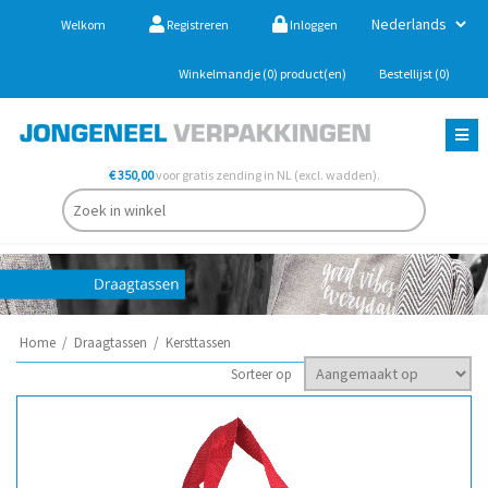
Welkom
Registreren
Inloggen
Winkelmandje
(0)
product(en)
Bestellijst
(0)
€ 350,00
voor gratis zending in NL (excl. wadden).
Home
/
Draagtassen
/
Kersttassen
Sorteer op