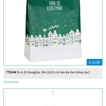
€ 23,00
773144
Ds à 25 draagtas 26+12x32 cm Van de Kerstman (uc)
Op voorraad