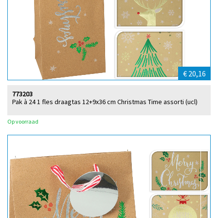
€ 20,16
773203
Pak à 24 1 fles draagtas 12+9x36 cm Christmas Time assorti (ucl)
Op voorraad