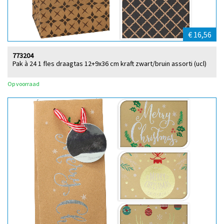
€ 16,56
773204
Pak à 24 1 fles draagtas 12+9x36 cm kraft zwart/bruin assorti (ucl)
Op voorraad