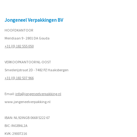
Jongeneel Verpakkingen BV
HOOFDKANTOOR
Meridiaan 9 - 2801 DA Gouda
+31 (0) 182 555 050
VERKOOPKANTOOR NL-OOST
Smederijstraat 2D - 7482 PZ Haaksbergen
+31 (0) 182 537 966
Email:
info@jongeneelverpakking.nl
www.
jongeneelverpakking.nl
IBAN: NL92INGB 0668 5222 67
BIC: INGBNL2A
KVK: 29007216