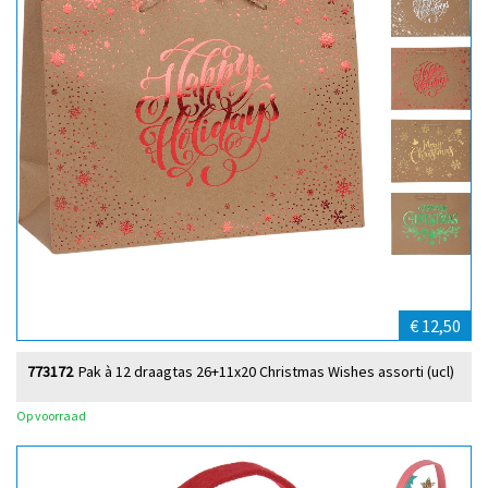
€ 12,50
773172
Pak à 12 draagtas 26+11x20 Christmas Wishes assorti (ucl)
Op voorraad