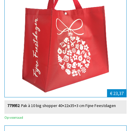
€ 23,37
779952
Pak à 10 big shopper 40+22x35+3 cm Fijne Feestdagen
Op voorraad