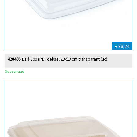
€ 98,24
428496
Ds à 300 rPET deksel 23x23 cm transparant (uc)
Op voorraad