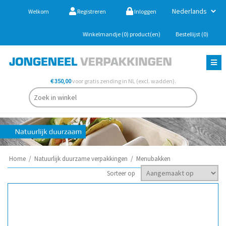
Welkom
Registreren
Inloggen
Winkelmandje
(0)
product(en)
Bestellijst
(0)
€ 350,00
voor gratis zending in NL (excl. wadden).
Home
/
Natuurlijk duurzame verpakkingen
/
Menubakken
Sorteer op