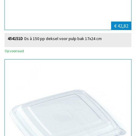
€ 42,82
454151D
Ds à 150 pp deksel voor pulp bak 17x24 cm
Op voorraad