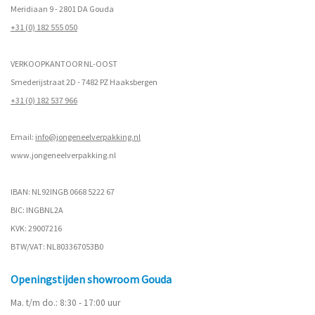
Meridiaan 9 - 2801 DA Gouda
+31 (0) 182 555 050
VERKOOPKANTOOR NL-OOST
Smederijstraat 2D - 7482 PZ Haaksbergen
+31 (0) 182 537 966
Email:
info@jongeneelverpakking.nl
www.
jongeneelverpakking.nl
IBAN: NL92INGB 0668 5222 67
BIC: INGBNL2A
KVK: 29007216
BTW/VAT: NL803367053B0
Openingstijden showroom Gouda
Ma. t/m do.: 8:30 - 17:00 uur