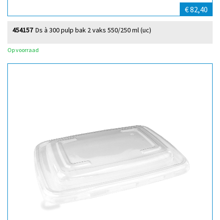
€ 82,40
454157
Ds à 300 pulp bak 2 vaks 550/250 ml (uc)
Op voorraad