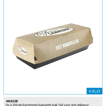
€ 35,23
441822B
Ds à 250 wit kartonnen baguette bak Tijd voor iets lekkers!