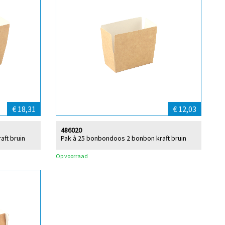
€ 18,31
€ 12,03
486020
aft bruin
Pak à 25 bonbondoos 2 bonbon kraft bruin
Op voorraad