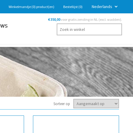
Winkelmandje
(0)
product(en)
Bestellijst
(0)
€ 350,00
voor gratis zending in NL (excl. wadden).
UWS
Sorteer op