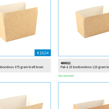
€ 23,54
486021
nbondoos 375 gram kraft bruin
Pak à 25 bonbondoos 125 gram kr
Op voorraad