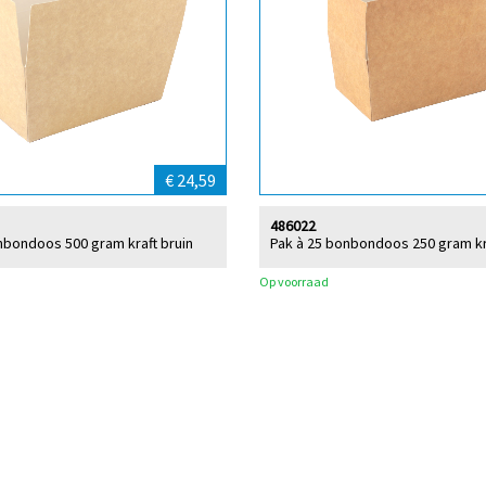
€ 24,59
486022
nbondoos 500 gram kraft bruin
Pak à 25 bonbondoos 250 gram kr
Op voorraad