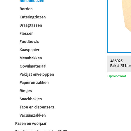
Bonbondozen
Borden
Cateringdozen
Draagtassen
Flessen
Foodbowls
Kaaspapier
Menubakken
486025
Pak à 25 bo
Opvulmateriaal
Paklijst enveloppen
Op voorraad
Papieren zakken
Rietjes
Snackbakjes
Tape en dispensers
Vacuumzakken
Pasen en voorjaar