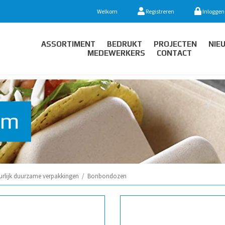
Welkom
Registreren
Inloggen
ASSORTIMENT
BEDRUKT
PROJECTEN
NIE
MEDEWERKERS
CONTACT
urlijk duurzame verpakkingen
/
Bonbondozen