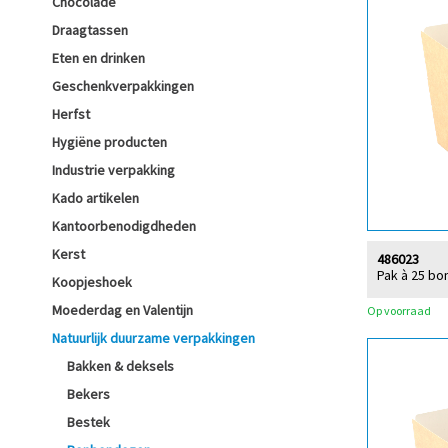
Chocolade
Draagtassen
Eten en drinken
Geschenkverpakkingen
Herfst
Hygiëne producten
Industrie verpakking
Kado artikelen
Kantoorbenodigdheden
Kerst
486023
Pak à 25 bo
Koopjeshoek
Moederdag en Valentijn
Op voorraad
Natuurlijk duurzame verpakkingen
Bakken & deksels
Bekers
Bestek