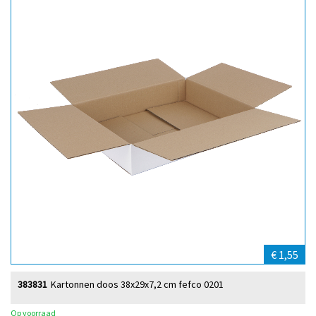
€ 1,55
383831
Kartonnen doos 38x29x7,2 cm fefco 0201
Op voorraad