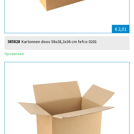
€ 2,01
385828
Kartonnen doos 58x28,3x36 cm fefco 0201
Op voorraad