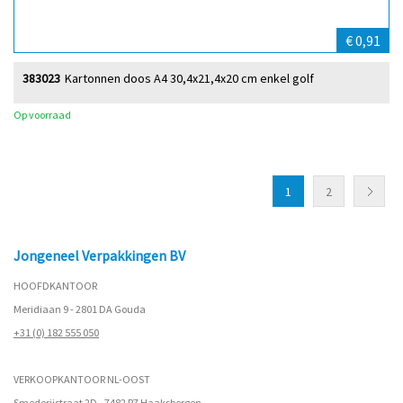
€ 0,91
383023
Kartonnen doos A4 30,4x21,4x20 cm enkel golf
Op voorraad
1
2
Jongeneel Verpakkingen BV
HOOFDKANTOOR
Meridiaan 9 - 2801 DA Gouda
+31 (0) 182 555 050
VERKOOPKANTOOR NL-OOST
Smederijstraat 2D - 7482 PZ Haaksbergen