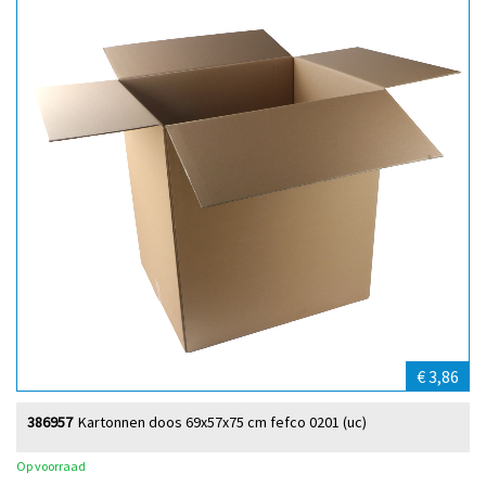
€ 3,86
386957
Kartonnen doos 69x57x75 cm fefco 0201 (uc)
Op voorraad