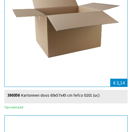
€ 3,14
386956
Kartonnen doos 69x57x45 cm fefco 0201 (uc)
Op voorraad