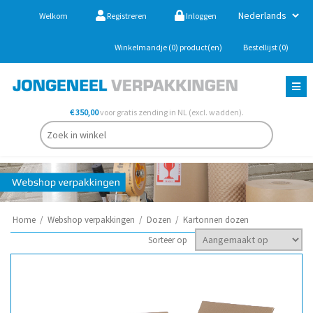
Welkom
Registreren
Inloggen
Winkelmandje
(0)
product(en)
Bestellijst
(0)
€ 350,00
voor gratis zending in NL (excl. wadden).
Home
/
Webshop verpakkingen
/
Dozen
/
Kartonnen dozen
Sorteer op