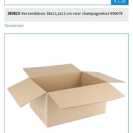
€ 1,18
383810
Verzenddoos 38x12,2x12 cm voor champagnekist 890078
Op voorraad