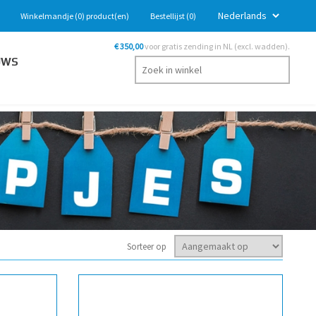
Winkelmandje
(0)
product(en)
Bestellijst
(0)
€ 350,00
voor gratis zending in NL (excl. wadden).
UWS
Sorteer op