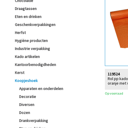
Chocolade
Draagtassen
Eten en drinken
Geschenkverpakkingen
Herfst
Hygiëne producten
Industrie verpakking
Kado artikelen
Kantoorbenodigdheden
Kerst
119524
Rol pp kado
Koopjeshoek
oranje met 
Apparaten en onderdelen
Op voorraad
Decoratie
Diversen
Dozen
Drankverpakking