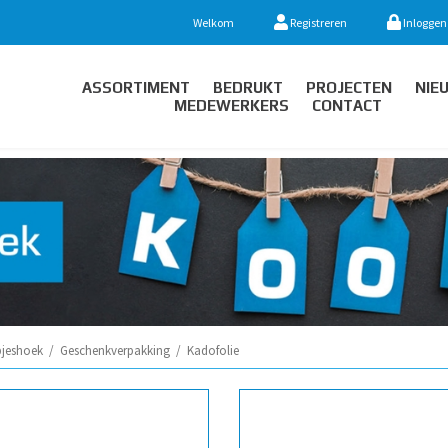
Welkom
Registreren
Inloggen
ASSORTIMENT
BEDRUKT
PROJECTEN
NIE
MEDEWERKERS
CONTACT
jeshoek
/
Geschenkverpakking
/
Kadofolie