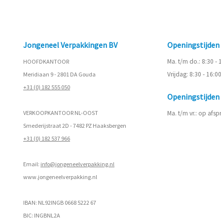
Jongeneel Verpakkingen BV
Openingstijde
Ma. t/m do.: 8:30 -
HOOFDKANTOOR
Vrijdag: 8:30 - 16:0
Meridiaan 9 - 2801 DA Gouda
+31 (0) 182 555 050
Openingstijde
VERKOOPKANTOOR NL-OOST
Ma. t/m vr.: op afs
Smederijstraat 2D - 7482 PZ Haaksbergen
+31 (0) 182 537 966
Email:
info@jongeneelverpakking.nl
www.
jongeneelverpakking.nl
IBAN: NL92INGB 0668 5222 67
BIC: INGBNL2A