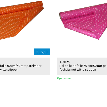
€ 15,50
119525
folie 60 cm/50 mtr parelmoer
Rol pp kadofolie 60 cm/50 mtr p
witte stippen
fuchsia met witte stippen
Op voorraad