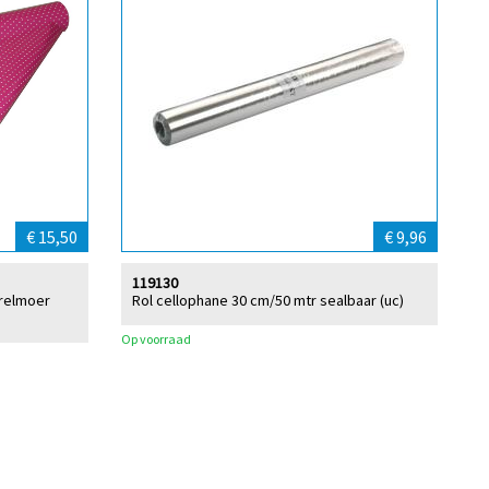
€ 15,50
€ 9,96
119130
arelmoer
Rol cellophane 30 cm/50 mtr sealbaar (uc)
Op voorraad