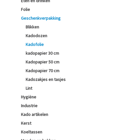
Eten en drinken
Folie
Geschenkverpakking
Blikken
Kadodozen
Kadofolie
kadopapier 30 cm
Kadopapier 50 cm
Kadopapier 70 cm
Kadozakjes en tasjes
Lint
Hygiëne
Industrie
Kado artikelen
Kerst
Koeltassen