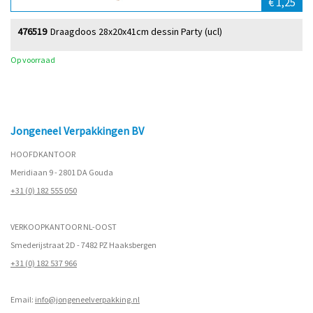
€ 1,25
476519
Draagdoos 28x20x41cm dessin Party (ucl)
Op voorraad
Jongeneel Verpakkingen BV
HOOFDKANTOOR
Meridiaan 9 - 2801 DA Gouda
+31 (0) 182 555 050
VERKOOPKANTOOR NL-OOST
Smederijstraat 2D - 7482 PZ Haaksbergen
+31 (0) 182 537 966
Email:
info@jongeneelverpakking.nl