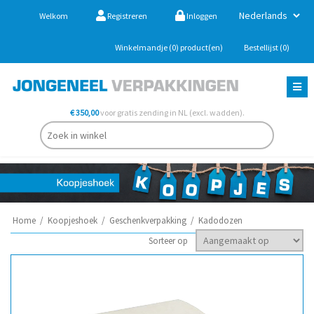
Welkom
Registreren
Inloggen
Winkelmandje
(0)
product(en)
Bestellijst
(0)
€ 350,00
voor gratis zending in NL (excl. wadden).
Home
/
Koopjeshoek
/
Geschenkverpakking
/
Kadodozen
Sorteer op