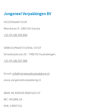
Jongeneel Verpakkingen BV
HOOFDKANTOOR
Meridiaan 9 - 2801 DA Gouda
+31 (0) 182 555 050
VERKOOPKANTOOR NL-OOST
Smederijstraat 2D - 7482 PZ Haaksbergen
+31 (0) 182 537 966
Email:
info@jongeneelverpakking.nl
www.
jongeneelverpakking.nl
IBAN: NL92INGB 0668 5222 67
BIC: INGBNL2A
KVK: 29007216