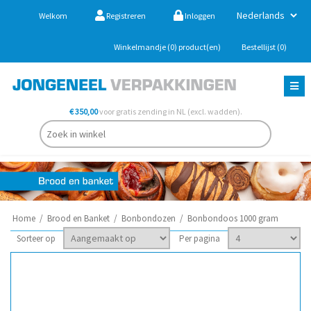
Welkom
Registreren
Inloggen
Winkelmandje
(0)
product(en)
Bestellijst
(0)
€ 350,00
voor gratis zending in NL (excl. wadden).
Home
/
Brood en Banket
/
Bonbondozen
/
Bonbondoos 1000 gram
Sorteer op
Per pagina