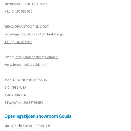
Meridiaan 9 - 2801 DA Gouda
+31 (0) 182 555 050
VERKOOPKANTOOR NL-OOST
Smederijstraat 2D - 7482 PZ Haaksbergen
+31 (0) 182 537 966
Email:
info@jongeneelverpakking.nl
www.
jongeneelverpakking.nl
IBAN: NL92INGB 0668 5222 67
BIC: INGBNL2A
KVK: 29007216
BTW/VAT: NL803367053B0
Openingstijden showroom Gouda
Ma. t/m do.: 8:30 - 17:00 uur