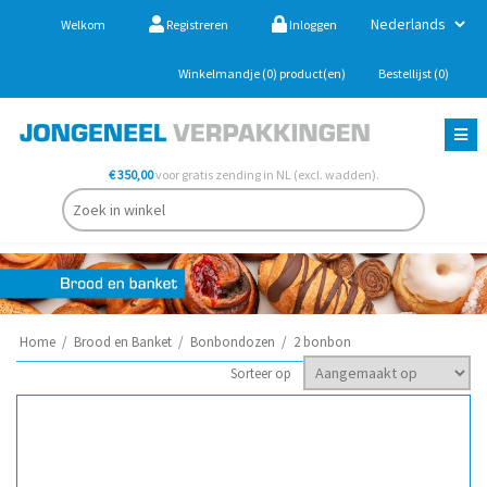
Welkom
Registreren
Inloggen
Winkelmandje
(0)
product(en)
Bestellijst
(0)
€ 350,00
voor gratis zending in NL (excl. wadden).
Home
/
Brood en Banket
/
Bonbondozen
/
2 bonbon
Sorteer op