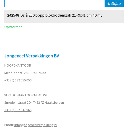
€ 36,55
242548
Ds à 250 bopp blokbodemzak 21+9x41 cm 40 my
Op voorraad
Jongeneel Verpakkingen BV
HOOFDKANTOOR
Meridiaan 9 - 2801 DA Gouda
+31 (0) 182 555 050
VERKOOPKANTOOR NL-OOST
Smederijstraat 2D - 7482 PZ Haaksbergen
+31 (0) 182 537 966
Email:
info@jongeneelverpakking.nl