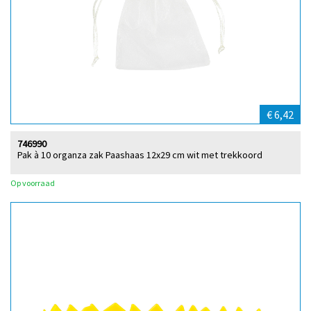
€ 6,42
746990
Pak à 10 organza zak Paashaas 12x29 cm wit met trekkoord
Op voorraad