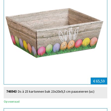
€ 65,59
746943
Ds à 25 kartonnen bak 23x20x9,5 cm paaseieren (uc)
Op voorraad