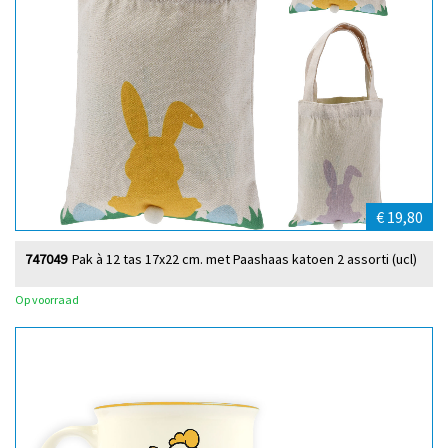
€ 19,80
747049
Pak à 12 tas 17x22 cm. met Paashaas katoen 2 assorti (ucl)
Op voorraad