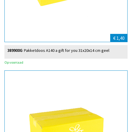
€ 1,40
389900G
Pakketdoos A140 a gift for you 31x20x14 cm geel
Op voorraad