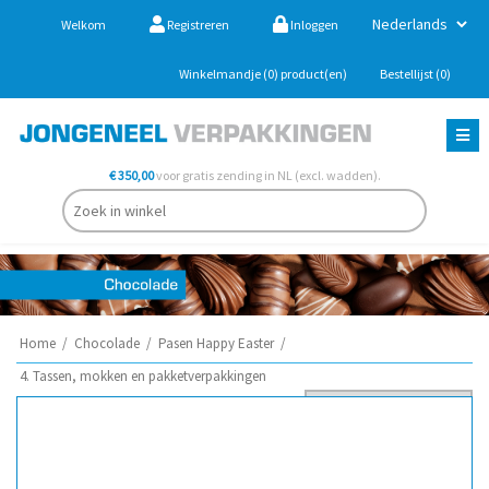
Welkom
Registreren
Inloggen
Winkelmandje
(0)
product(en)
Bestellijst
(0)
€ 350,00
voor gratis zending in NL (excl. wadden).
Home
/
Chocolade
/
Pasen Happy Easter
/
4. Tassen, mokken en pakketverpakkingen
Sorteer op