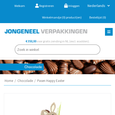
Welkom
Registreren
Inloggen
Winkelmandje
(0)
product(en)
Bestellijst
(0)
€ 350,00
voor gratis zending in NL (excl. wadden).
Home
/
Chocolade
/
Pasen Happy Easter