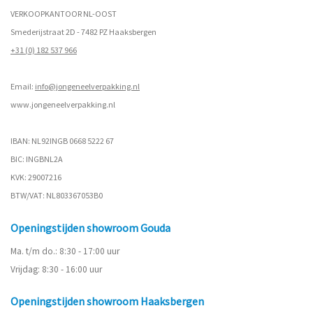
VERKOOPKANTOOR NL-OOST
Smederijstraat 2D - 7482 PZ Haaksbergen
+31 (0) 182 537 966
Email:
info@jongeneelverpakking.nl
www.
jongeneelverpakking.nl
IBAN: NL92INGB 0668 5222 67
BIC: INGBNL2A
KVK: 29007216
BTW/VAT: NL803367053B0
Openingstijden showroom Gouda
Ma. t/m do.: 8:30 - 17:00 uur
Vrijdag: 8:30 - 16:00 uur
Openingstijden showroom Haaksbergen