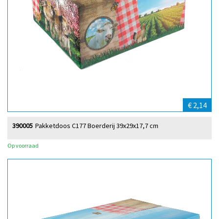
€ 2,14
390005
Pakketdoos C177 Boerderij 39x29x17,7 cm
Op voorraad