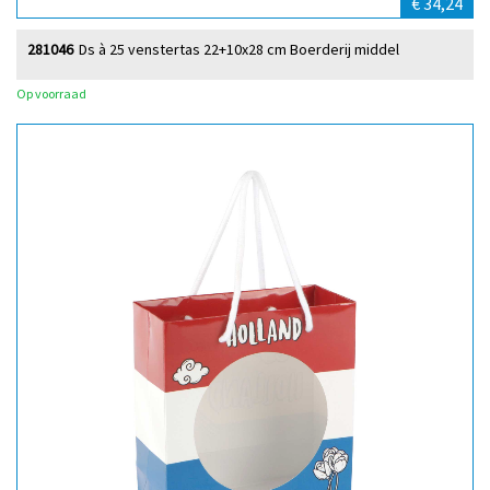
€ 34,24
281046
Ds à 25 venstertas 22+10x28 cm Boerderij middel
Op voorraad