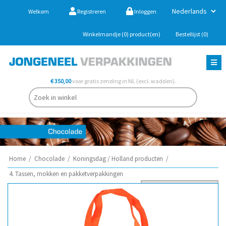
Welkom
Registreren
Inloggen
Winkelmandje
(0)
product(en)
Bestellijst
(0)
€ 350,00
voor gratis zending in NL (excl. wadden).
Home
/
Chocolade
/
Koningsdag / Holland producten
/
4. Tassen, mokken en pakketverpakkingen
Sorteer op