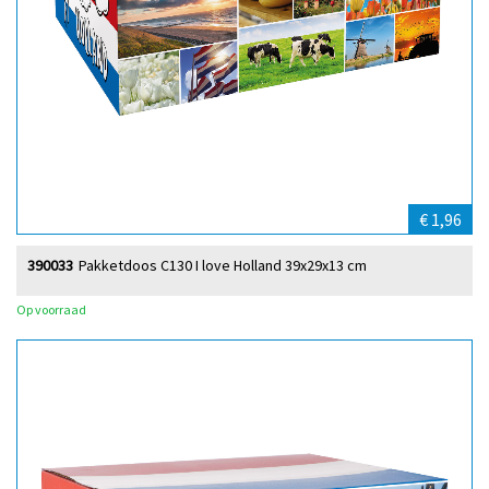
€ 1,96
390033
Pakketdoos C130 I love Holland 39x29x13 cm
Op voorraad