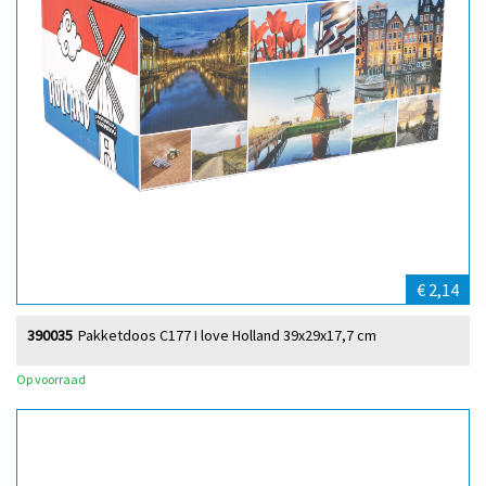
€ 2,14
390035
Pakketdoos C177 I love Holland 39x29x17,7 cm
Op voorraad