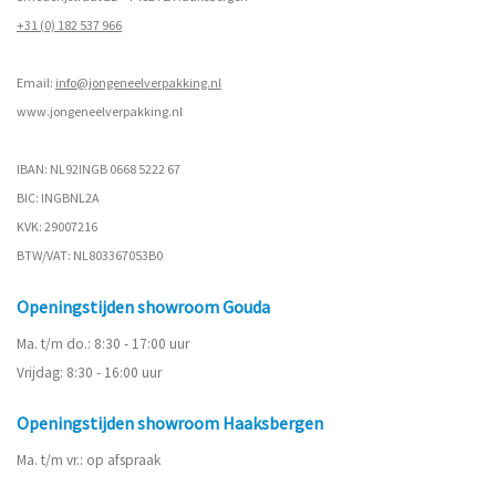
+31 (0) 182 537 966
Email:
info@jongeneelverpakking.nl
www.
jongeneelverpakking.nl
IBAN: NL92INGB 0668 5222 67
BIC: INGBNL2A
KVK: 29007216
BTW/VAT: NL803367053B0
Openingstijden showroom Gouda
Ma. t/m do.: 8:30 - 17:00 uur
Vrijdag: 8:30 - 16:00 uur
Openingstijden showroom Haaksbergen
Ma. t/m vr.: op afspraak