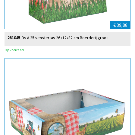
€ 39,88
281045
Ds à 25 venstertas 26+12x32 cm Boerderij groot
Op voorraad