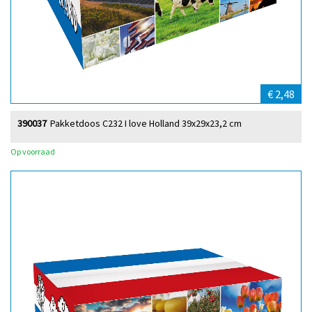
€ 2,48
390037
Pakketdoos C232 I love Holland 39x29x23,2 cm
Op voorraad