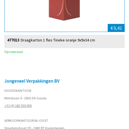
€ 0,42
477013
Draagkarton 1 fles Tineke oranje 9x9x34 cm
Op voorraad
Jongeneel Verpakkingen BV
HOOFDKANTOOR
Meridiaan 9 - 2801 DA Gouda
+31 (0) 182 555 050
VERKOOPKANTOOR NL-OOST
Smederijstraat 2D - 7482 PZ Haaksbergen