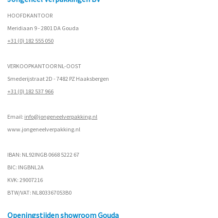
HOOFDKANTOOR
Meridiaan 9 - 2801 DA Gouda
+31 (0) 182 555 050
VERKOOPKANTOOR NL-OOST
Smederijstraat 2D - 7482 PZ Haaksbergen
+31 (0) 182 537 966
Email:
info@jongeneelverpakking.nl
www.
jongeneelverpakking.nl
IBAN: NL92INGB 0668 5222 67
BIC: INGBNL2A
KVK: 29007216
BTW/VAT: NL803367053B0
Openingstijden showroom Gouda