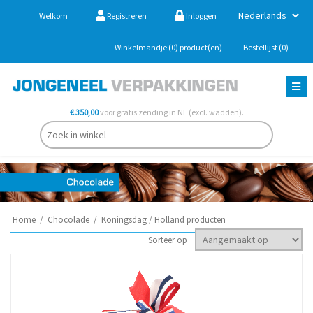
Welkom
Registreren
Inloggen
Winkelmandje
(0)
product(en)
Bestellijst
(0)
€ 350,00
voor gratis zending in NL (excl. wadden).
Home
/
Chocolade
/
Koningsdag / Holland producten
Sorteer op