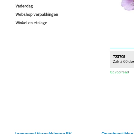
Vaderdag
Webshop verpakkingen
Winkel en etalage
723705
Zak à 60 dec
Op voorraad
Jongeneel Verpakkingen BV
Openingstijde