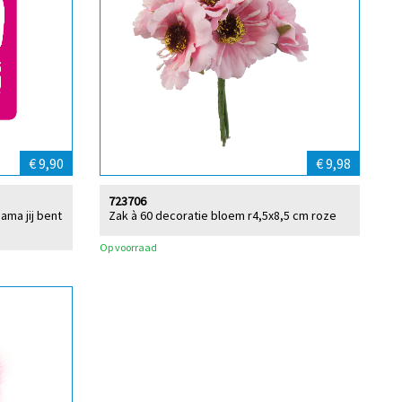
€ 9,90
€ 9,98
723706
ama jij bent
Zak à 60 decoratie bloem r4,5x8,5 cm roze
Op voorraad