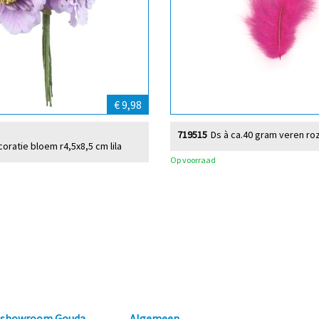
€ 9,98
719515
Ds à ca.40 gram veren ro
oratie bloem r4,5x8,5 cm lila
Op voorraad
n showroom Gouda
Algemeen