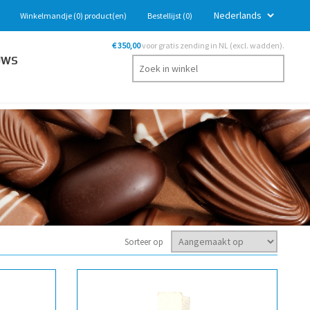
Winkelmandje
(0)
product(en)
Bestellijst
(0)
€ 350,00
voor gratis zending in NL (excl. wadden).
UWS
Sorteer op