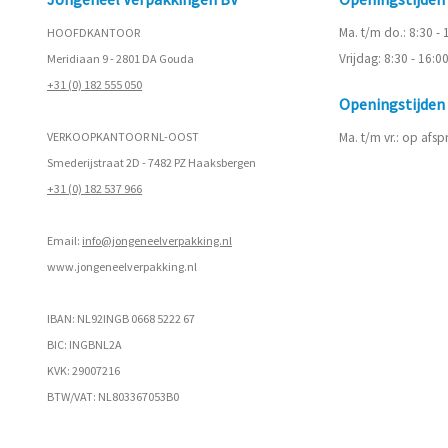
Ma. t/m do.: 8:30 -
HOOFDKANTOOR
Vrijdag: 8:30 - 16:0
Meridiaan 9 - 2801 DA Gouda
+31 (0) 182 555 050
Openingstijde
VERKOOPKANTOOR NL-OOST
Ma. t/m vr.: op afs
Smederijstraat 2D - 7482 PZ Haaksbergen
+31 (0) 182 537 966
Email:
info@jongeneelverpakking.nl
www.
jongeneelverpakking.nl
IBAN: NL92INGB 0668 5222 67
BIC: INGBNL2A
KVK: 29007216
BTW/VAT: NL803367053B0