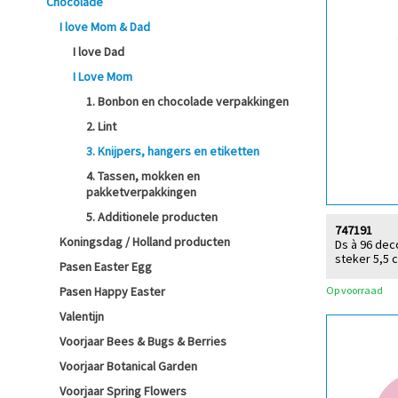
Chocolade
I love Mom & Dad
I love Dad
I Love Mom
1. Bonbon en chocolade verpakkingen
2. Lint
3. Knijpers, hangers en etiketten
4. Tassen, mokken en
pakketverpakkingen
5. Additionele producten
747191
Koningsdag / Holland producten
Ds à 96 dec
steker 5,5 
Pasen Easter Egg
Op voorraad
Pasen Happy Easter
Valentijn
Voorjaar Bees & Bugs & Berries
Voorjaar Botanical Garden
Voorjaar Spring Flowers