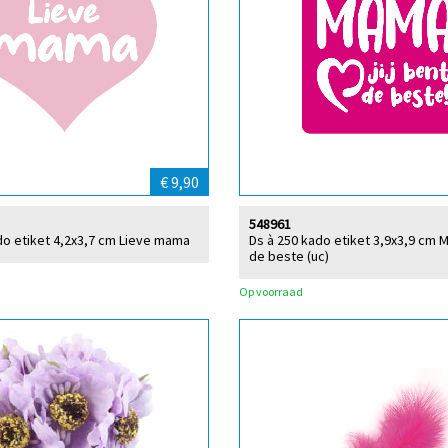
€ 9,90
548961
do etiket 4,2x3,7 cm Lieve mama
Ds à 250 kado etiket 3,9x3,9 cm M
de beste (uc)
Op voorraad