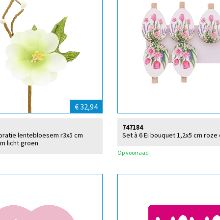
€ 32,94
747184
oratie lentebloesem r3x5 cm
Set à 6 Ei bouquet 1,2x5 cm roze 
cm licht groen
Op voorraad