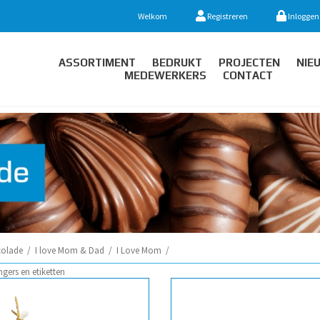
Welkom
Registreren
Inloggen
ASSORTIMENT
BEDRUKT
PROJECTEN
NIE
MEDEWERKERS
CONTACT
olade
/
I love Mom & Dad
/
I Love Mom
/
ngers en etiketten