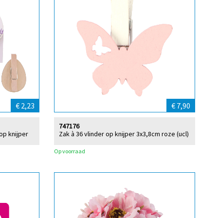
€ 2,23
€ 7,90
747176
op knijper
Zak à 36 vlinder op knijper 3x3,8cm roze (ucl)
Op voorraad