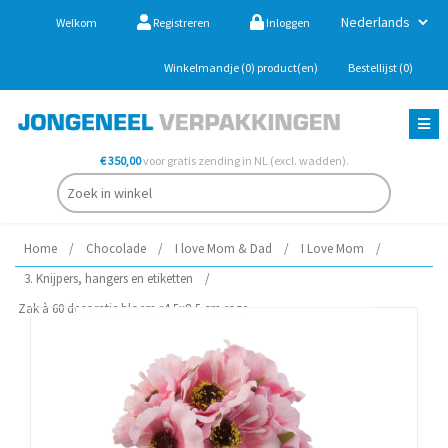
Welkom
Registreren
Inloggen
Winkelmandje
(0)
product(en)
Bestellijst
(0)
€ 350,00
voor gratis zending in NL (excl. wadden).
Home
/
Chocolade
/
I love Mom & Dad
/
I Love Mom
/
3. Knijpers, hangers en etiketten
/
Zak à 60 decoratie bloem r4,5x8,5 cm roze