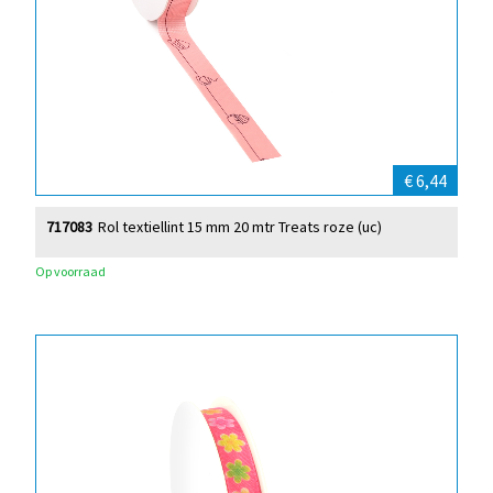
€ 6,44
717083
Rol textiellint 15 mm 20 mtr Treats roze (uc)
Op voorraad