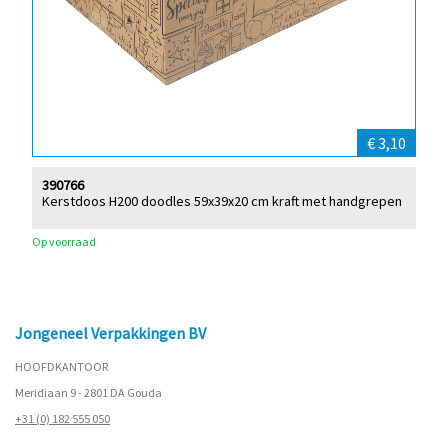
€ 3,10
390766
Kerstdoos H200 doodles 59x39x20 cm kraft met handgrepen
Op voorraad
Jongeneel Verpakkingen BV
HOOFDKANTOOR
Meridiaan 9 - 2801 DA Gouda
+31 (0) 182 555 050