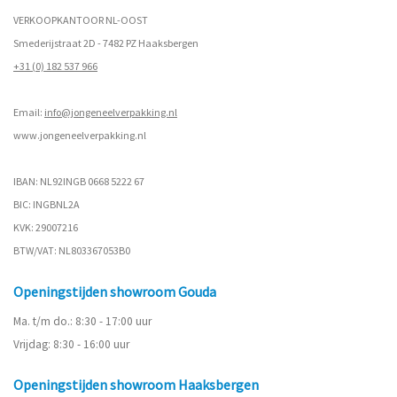
VERKOOPKANTOOR NL-OOST
Smederijstraat 2D - 7482 PZ Haaksbergen
+31 (0) 182 537 966
Email:
info@jongeneelverpakking.nl
www.
jongeneelverpakking.nl
IBAN: NL92INGB 0668 5222 67
BIC: INGBNL2A
KVK: 29007216
BTW/VAT: NL803367053B0
Openingstijden showroom Gouda
Ma. t/m do.: 8:30 - 17:00 uur
Vrijdag: 8:30 - 16:00 uur
Openingstijden showroom Haaksbergen