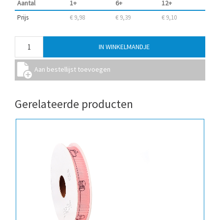
Aantal
1+
6+
12+
Prijs
€ 9,98
€ 9,39
€ 9,10
Gerelateerde producten