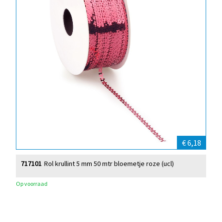
€ 6,18
717101
Rol krullint 5 mm 50 mtr bloemetje roze (ucl)
Op voorraad