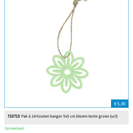
€ 5,40
723715
Pak à 24 houten hanger 5x5 cm bloem lente groen (ucl)
Op voorraad