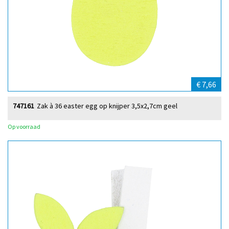
€ 7,66
747161
Zak à 36 easter egg op knijper 3,5x2,7cm geel
Op voorraad