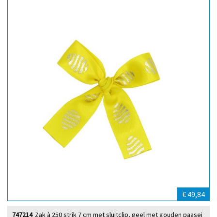
€ 49,84
747214
Zak à 250 strik 7 cm met sluitclip, geel met gouden paasei