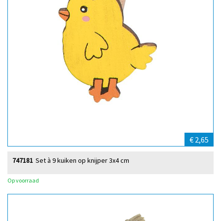
€ 2,65
747181
Set à 9 kuiken op knijper 3x4 cm
Op voorraad