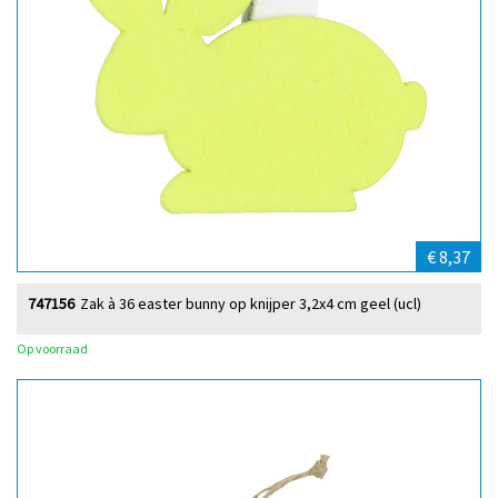
€ 8,37
747156
Zak à 36 easter bunny op knijper 3,2x4 cm geel (ucl)
Op voorraad