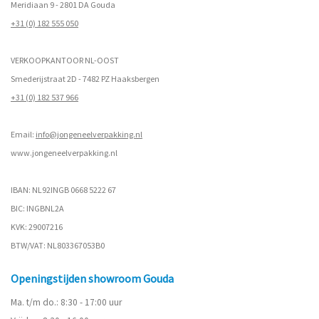
Meridiaan 9 - 2801 DA Gouda
+31 (0) 182 555 050
VERKOOPKANTOOR NL-OOST
Smederijstraat 2D - 7482 PZ Haaksbergen
+31 (0) 182 537 966
Email:
info@jongeneelverpakking.nl
www.
jongeneelverpakking.nl
IBAN: NL92INGB 0668 5222 67
BIC: INGBNL2A
KVK: 29007216
BTW/VAT: NL803367053B0
Openingstijden showroom Gouda
Ma. t/m do.: 8:30 - 17:00 uur