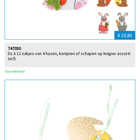
€ 19,80
747050
Ds à 12 zakjes van 4 hazen, konijnen of schapen op knijper assorti
(ucl)
Op voorraad