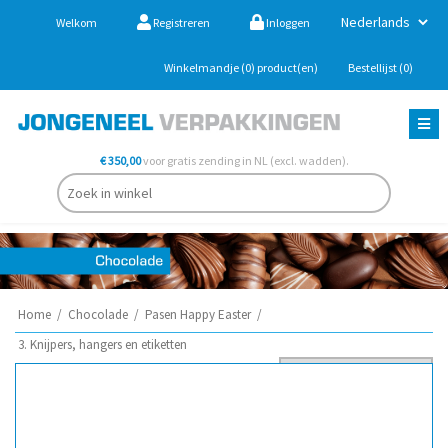
Welkom
Registreren
Inloggen
Winkelmandje
(0)
product(en)
Bestellijst
(0)
€ 350,00
voor gratis zending in NL (excl. wadden).
Home
/
Chocolade
/
Pasen Happy Easter
/
3. Knijpers, hangers en etiketten
Sorteer op