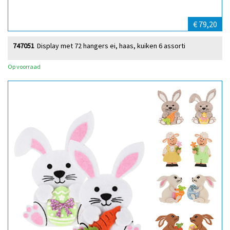
€ 79,20
747051
Display met 72 hangers ei, haas, kuiken 6 assorti
Op voorraad