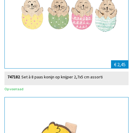
€ 2,45
747182
Set à 8 paas konijn op knijper 2,7x5 cm assorti
Op voorraad