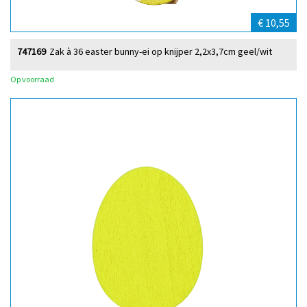
€ 10,55
747169
Zak à 36 easter bunny-ei op knijper 2,2x3,7cm geel/wit
Op voorraad