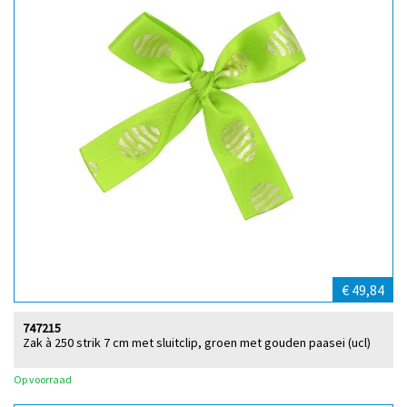
€ 49,84
747215
Zak à 250 strik 7 cm met sluitclip, groen met gouden paasei (ucl)
Op voorraad