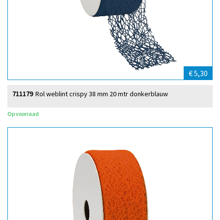
€ 5,30
711179
Rol weblint crispy 38 mm 20 mtr donkerblauw
Op voorraad