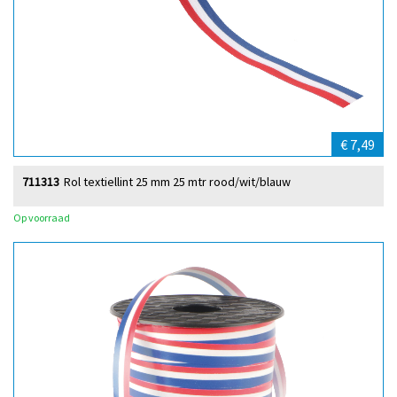
€ 7,49
711313
Rol textiellint 25 mm 25 mtr rood/wit/blauw
Op voorraad