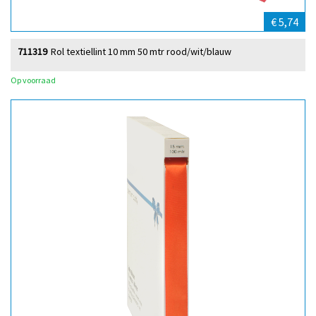
€ 5,74
711319
Rol textiellint 10 mm 50 mtr rood/wit/blauw
Op voorraad