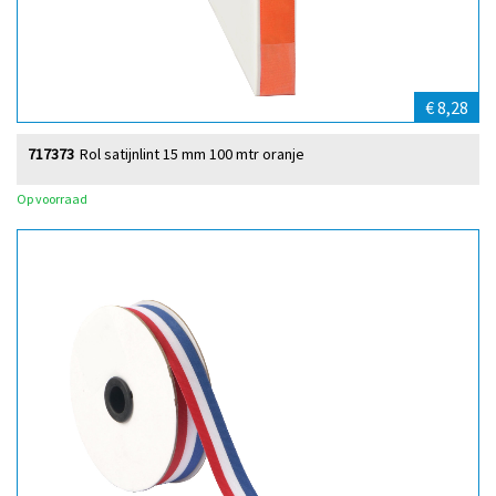
€ 8,28
717373
Rol satijnlint 15 mm 100 mtr oranje
Op voorraad