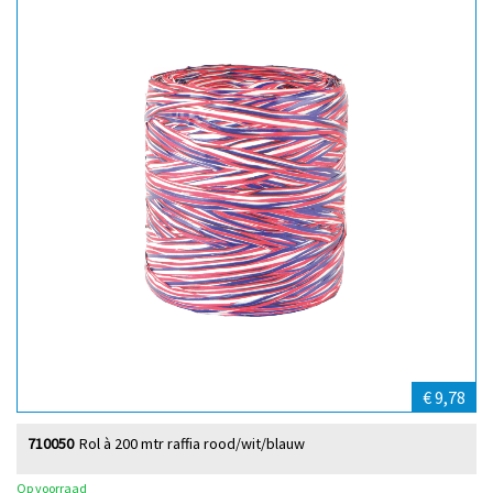
€ 9,78
710050
Rol à 200 mtr raffia rood/wit/blauw
Op voorraad