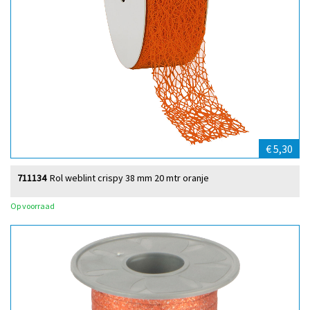
€ 5,30
711134
Rol weblint crispy 38 mm 20 mtr oranje
Op voorraad