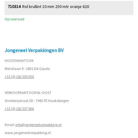
710314
Rol krullint 10 mm 250 mtr oranje 620
Op voorraad
Jongeneel Verpakkingen BV
HOOFDKANTOOR
Meridiaan 9 - 2801 DA Gouda
+31 (0) 182 555 050
VERKOOPKANTOOR NL-OOST
Smederijstraat 2D - 7482 PZ Haaksbergen
+31 (0) 182 537 966
Email:
info@jongeneelverpakking.nl
www.
jongeneelverpakking.nl