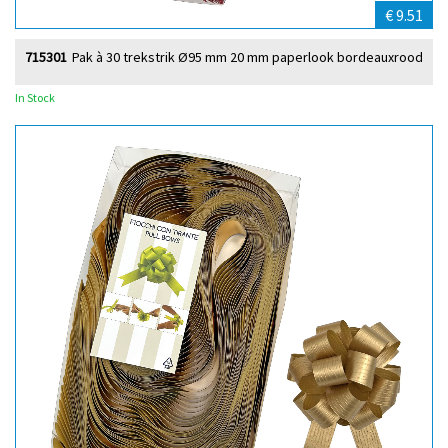
€ 9.51
715301
Pak à 30 trekstrik Ø95 mm 20 mm paperlook bordeauxrood
In Stock