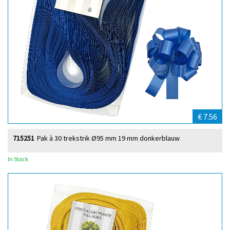
€ 7.56
715251
Pak à 30 trekstrik Ø95 mm 19 mm donkerblauw
In Stock