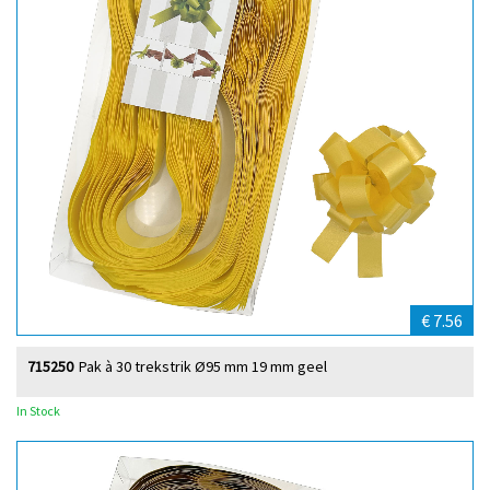
€ 7.56
715250
Pak à 30 trekstrik Ø95 mm 19 mm geel
In Stock