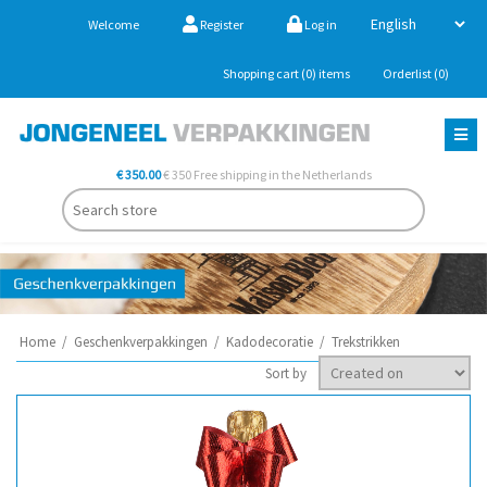
Welcome
Register
Log in
Shopping cart
(0)
items
Orderlist
(0)
€ 350.00
€ 350 Free shipping in the Netherlands
Home
/
Geschenkverpakkingen
/
Kadodecoratie
/
Trekstrikken
Sort by