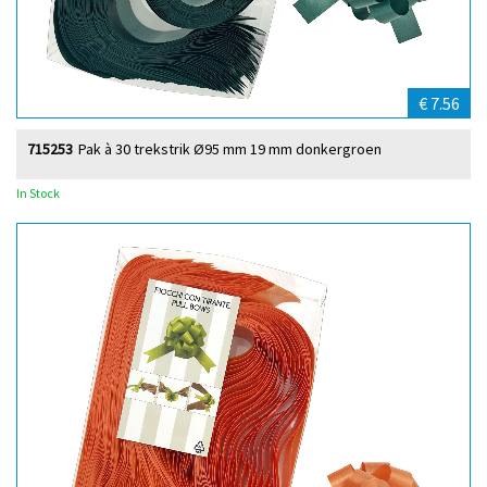
€ 7.56
715253
Pak à 30 trekstrik Ø95 mm 19 mm donkergroen
In Stock