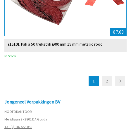
€ 7.63
715101
Pak à 50 trekstrik Ø80 mm 19 mm metallic rood
In Stock
1
2
Jongeneel Verpakkingen BV
HOOFDKANTOOR
Meridiaan 9 - 2801 DA Gouda
+31 (0) 182 555 050