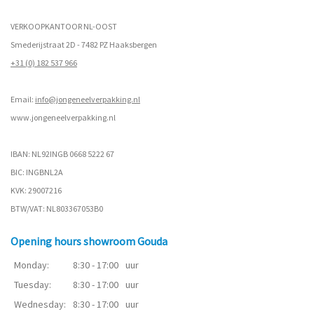
VERKOOPKANTOOR NL-OOST
Smederijstraat 2D - 7482 PZ Haaksbergen
+31 (0) 182 537 966
Email:
info@jongeneelverpakking.nl
www.
jongeneelverpakking.nl
IBAN: NL92INGB 0668 5222 67
BIC: INGBNL2A
KVK: 29007216
BTW/VAT: NL803367053B0
Opening hours showroom Gouda
Monday:
8:30 - 17:00
uur
Tuesday:
8:30 - 17:00
uur
Wednesday:
8:30 - 17:00
uur