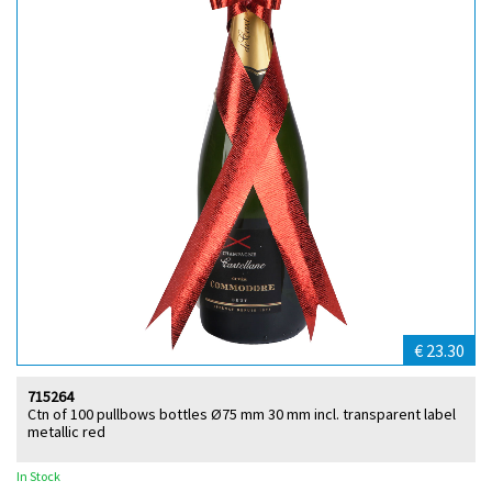
€ 23.30
715264
Ctn of 100 pullbows bottles Ø75 mm 30 mm incl. transparent label
metallic red
In Stock