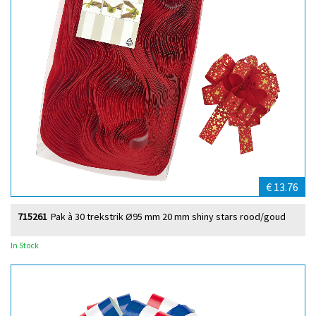
€ 13.76
715261
Pak à 30 trekstrik Ø95 mm 20 mm shiny stars rood/goud
In Stock