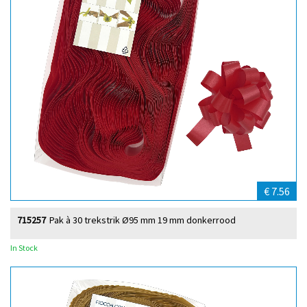
€ 7.56
715257
Pak à 30 trekstrik Ø95 mm 19 mm donkerrood
In Stock