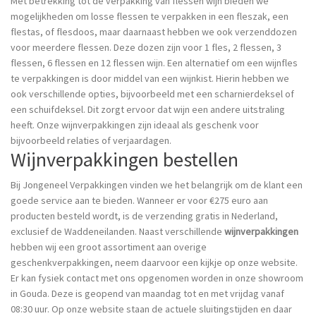
Met betrekking tot de verpakking van flessen wijn bieden we
mogelijkheden om losse flessen te verpakken in een fleszak, een
flestas, of flesdoos, maar daarnaast hebben we ook verzenddozen
voor meerdere flessen. Deze dozen zijn voor 1 fles, 2 flessen, 3
flessen, 6 flessen en 12 flessen wijn. Een alternatief om een wijnfles
te verpakkingen is door middel van een wijnkist. Hierin hebben we
ook verschillende opties, bijvoorbeeld met een scharnierdeksel of
een schuifdeksel. Dit zorgt ervoor dat wijn een andere uitstraling
heeft. Onze wijnverpakkingen zijn ideaal als geschenk voor
bijvoorbeeld relaties of verjaardagen.
Wijnverpakkingen bestellen
Bij Jongeneel Verpakkingen vinden we het belangrijk om de klant een
goede service aan te bieden. Wanneer er voor €275 euro aan
producten besteld wordt, is de verzending gratis in Nederland,
exclusief de Waddeneilanden. Naast verschillende
wijnverpakkingen
hebben wij een groot assortiment aan overige
geschenkverpakkingen, neem daarvoor een kijkje op onze website.
Er kan fysiek contact met ons opgenomen worden in onze showroom
in Gouda. Deze is geopend van maandag tot en met vrijdag vanaf
08:30 uur. Op onze website staan de actuele sluitingstijden en daar