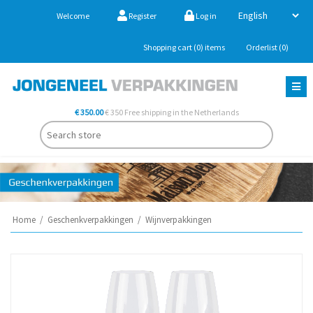
Welcome
Register
Log in
Shopping cart
(0)
items
Orderlist
(0)
€ 350.00
€ 350 Free shipping in the Netherlands
Home
/
Geschenkverpakkingen
/
Wijnverpakkingen