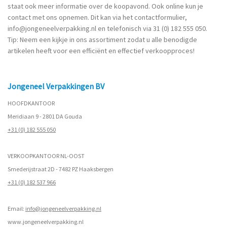
staat ook meer informatie over de koopavond. Ook online kun je
contact met ons opnemen. Dit kan via het
contactformulier
,
info@jongeneelverpakking.nl
en telefonisch via
31 (0) 182 555 050
.
Tip: Neem een kijkje in ons
assortiment
zodat u alle benodigde
artikelen heeft voor een efficiënt en effectief verkoopproces!
Jongeneel Verpakkingen BV
HOOFDKANTOOR
Meridiaan 9 - 2801 DA Gouda
+31 (0) 182 555 050
VERKOOPKANTOOR NL-OOST
Smederijstraat 2D - 7482 PZ Haaksbergen
+31 (0) 182 537 966
Email:
info@jongeneelverpakking.nl
www.
jongeneelverpakking.nl