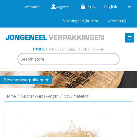
Welcome
Register
Log in
Shopping cart
(0)
items
Orderlist
(0)
€ 350.00
€ 350 Free shipping in the Netherlands
Home
/
Geschenkverpakkingen
/
Opvulmateriaal