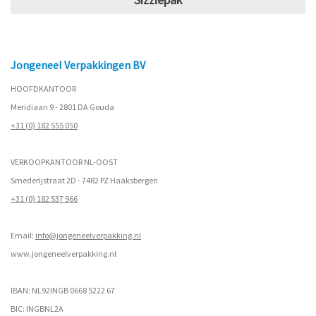
Jongeneel Verpakkingen BV
HOOFDKANTOOR
Meridiaan 9 - 2801 DA Gouda
+31 (0) 182 555 050
VERKOOPKANTOOR NL-OOST
Smederijstraat 2D - 7482 PZ Haaksbergen
+31 (0) 182 537 966
Email:
info@jongeneelverpakking.nl
www.
jongeneelverpakking.nl
IBAN: NL92INGB 0668 5222 67
BIC: INGBNL2A