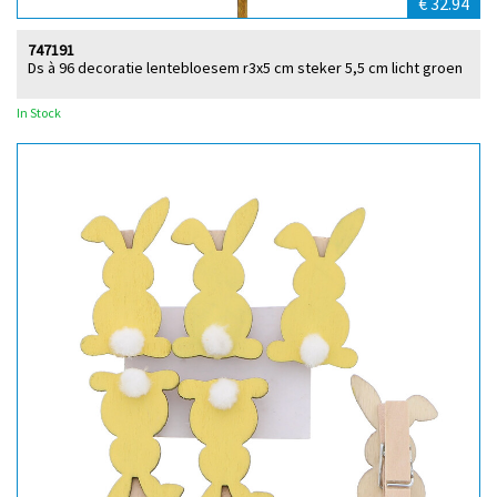
€ 32.94
747191
Ds à 96 decoratie lentebloesem r3x5 cm steker 5,5 cm licht groen
In Stock