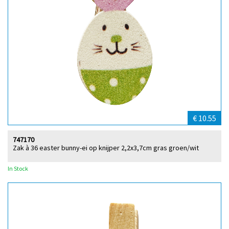
€ 10.55
747170
Zak à 36 easter bunny-ei op knijper 2,2x3,7cm gras groen/wit
In Stock