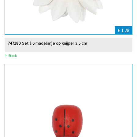
€ 1.28
747180
Set à 6 madeliefje op knijper 3,5 cm
In Stock