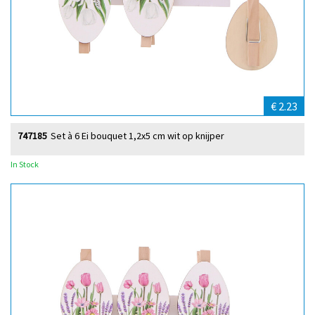
€ 2.23
747185
Set à 6 Ei bouquet 1,2x5 cm wit op knijper
In Stock