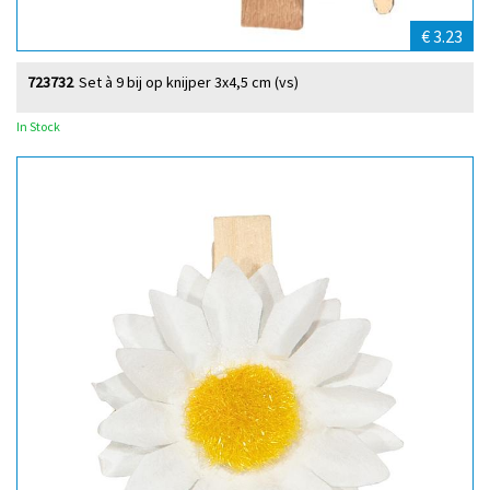
€ 3.23
723732
Set à 9 bij op knijper 3x4,5 cm (vs)
In Stock