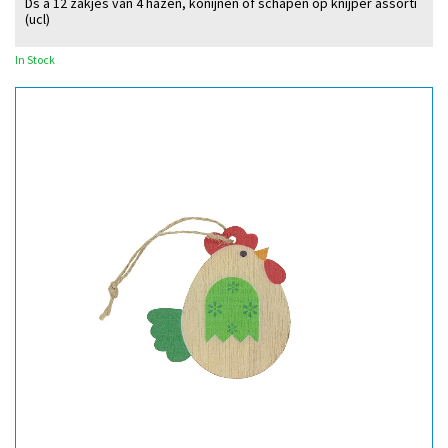
Ds à 12 zakjes van 4 hazen, konijnen of schapen op knijper assorti
(ucl)
In Stock