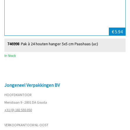
€ 5.94
746998
Pak à 24 houten hanger 5x5 cm Paashaas (uc)
In Stock
Jongeneel Verpakkingen BV
HOOFDKANTOOR
Meridiaan 9 - 2801 DA Gouda
+31 (0) 182 555 050
VERKOOPKANTOOR NL-OOST