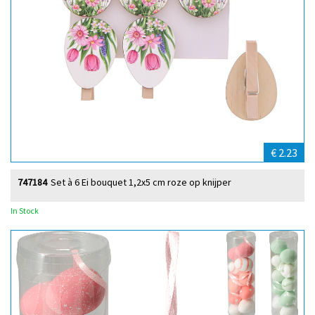
€ 2.23
747184
Set à 6 Ei bouquet 1,2x5 cm roze op knijper
In Stock