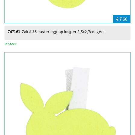
€ 7.66
747161
Zak à 36 easter egg op knijper 3,5x2,7cm geel
In Stock