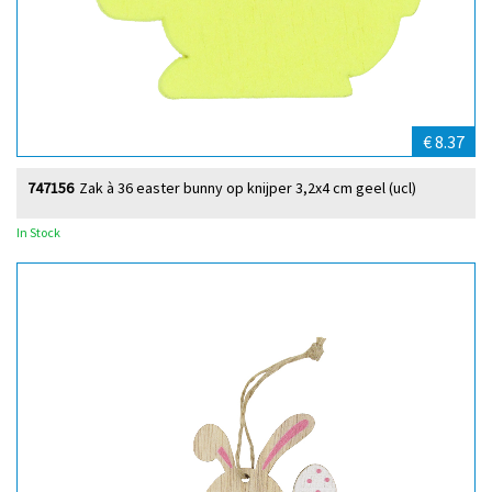
€ 8.37
747156
Zak à 36 easter bunny op knijper 3,2x4 cm geel (ucl)
In Stock