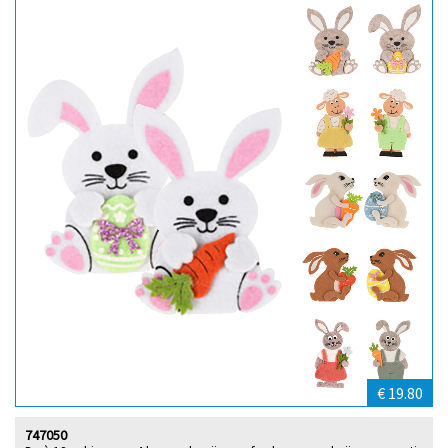
€ 19.80
747050