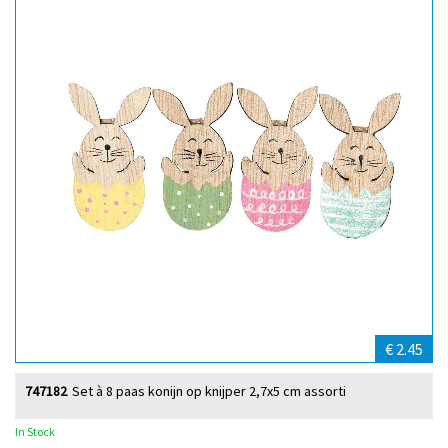
€ 2.45
747182
Set à 8 paas konijn op knijper 2,7x5 cm assorti
In Stock