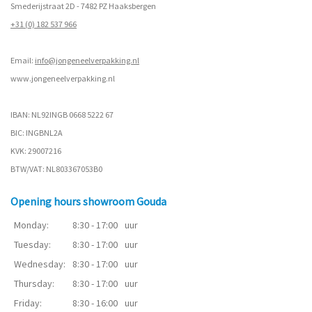
Smederijstraat 2D - 7482 PZ Haaksbergen
+31 (0) 182 537 966
Email:
info@jongeneelverpakking.nl
www.
jongeneelverpakking.nl
IBAN: NL92INGB 0668 5222 67
BIC: INGBNL2A
KVK: 29007216
BTW/VAT: NL803367053B0
Opening hours showroom Gouda
Monday:
8:30 - 17:00
uur
Tuesday:
8:30 - 17:00
uur
Wednesday:
8:30 - 17:00
uur
Thursday:
8:30 - 17:00
uur
Friday:
8:30 - 16:00
uur