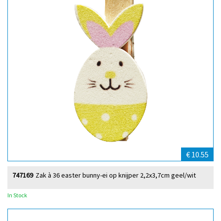
€ 10.55
747169
Zak à 36 easter bunny-ei op knijper 2,2x3,7cm geel/wit
In Stock