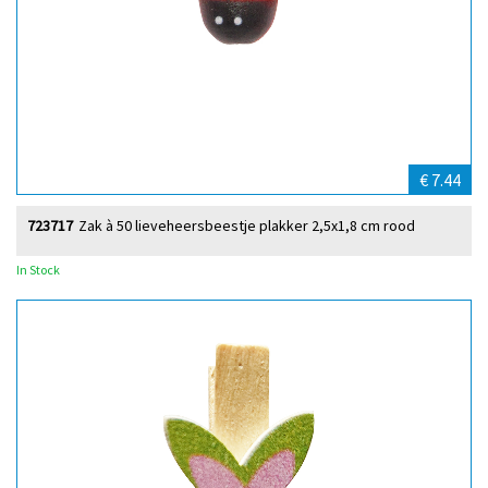
€ 7.44
723717
Zak à 50 lieveheersbeestje plakker 2,5x1,8 cm rood
In Stock