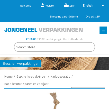
Welcome
Register
Log in
Shopping cart
(0)
items
Orderlist
(0)
€ 350.00
€ 350 Free shipping in the Netherlands
Home
/
Geschenkverpakkingen
/
Kadodecoratie
/
Kadodecoratie pasen en voorjaar
Sort by