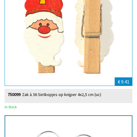
€ 9.41
750099
Zak à 36 Sintkopjes op knijper 4x2,5 cm (uc)
In Stock