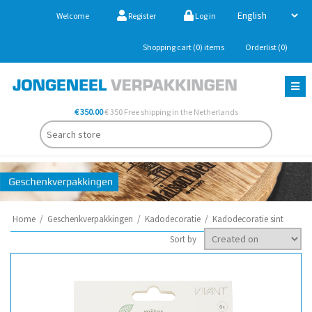
Welcome
Register
Log in
Shopping cart
(0)
items
Orderlist
(0)
€ 350.00
€ 350 Free shipping in the Netherlands
Home
/
Geschenkverpakkingen
/
Kadodecoratie
/
Kadodecoratie sint
Sort by