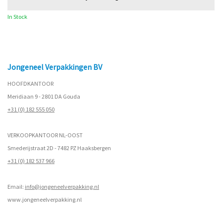
In Stock
Jongeneel Verpakkingen BV
HOOFDKANTOOR
Meridiaan 9 - 2801 DA Gouda
+31 (0) 182 555 050
VERKOOPKANTOOR NL-OOST
Smederijstraat 2D - 7482 PZ Haaksbergen
+31 (0) 182 537 966
Email:
info@jongeneelverpakking.nl
www.
jongeneelverpakking.nl