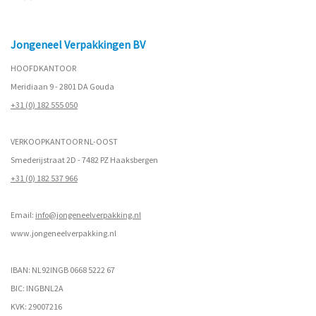
Jongeneel Verpakkingen BV
HOOFDKANTOOR
Meridiaan 9 - 2801 DA Gouda
+31 (0) 182 555 050
VERKOOPKANTOOR NL-OOST
Smederijstraat 2D - 7482 PZ Haaksbergen
+31 (0) 182 537 966
Email:
info@jongeneelverpakking.nl
www.
jongeneelverpakking.nl
IBAN: NL92INGB 0668 5222 67
BIC: INGBNL2A
KVK: 29007216