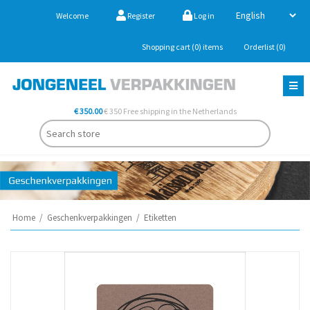
Welcome
Register
Log in
Shopping cart
(0)
items
Orderlist
(0)
€ 350.00
€ 350 Free shipping in the Netherlands
Home
/
Geschenkverpakkingen
/
Etiketten