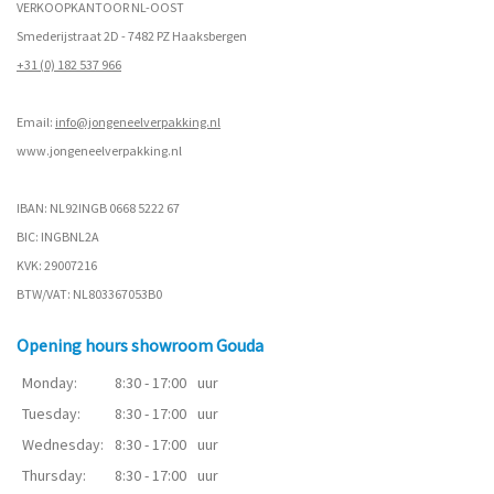
VERKOOPKANTOOR NL-OOST
Smederijstraat 2D - 7482 PZ Haaksbergen
+31 (0) 182 537 966
Email:
info@jongeneelverpakking.nl
www.
jongeneelverpakking.nl
IBAN: NL92INGB 0668 5222 67
BIC: INGBNL2A
KVK: 29007216
BTW/VAT: NL803367053B0
Opening hours showroom Gouda
Monday:
8:30 - 17:00
uur
Tuesday:
8:30 - 17:00
uur
Wednesday:
8:30 - 17:00
uur
Thursday:
8:30 - 17:00
uur