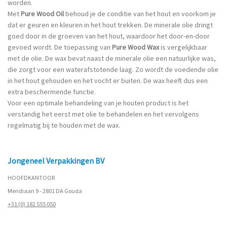
worden.
Met
Pure Wood Oil
behoud je de conditie van het hout en voorkom je
dat er geuren en kleuren in het hout trekken. De minerale olie dringt
goed door in de groeven van het hout, waardoor het door-en-door
gevoed wordt. De toepassing van
Pure Wood Wax
is vergelijkbaar
met de olie. De wax bevat naast de minerale olie een natuurlijke was,
die zorgt voor een waterafstotende laag. Zo wordt de voedende olie
in het hout gehouden en het vocht er buiten. De wax heeft dus een
extra beschermende functie.
Voor een optimale behandeling van je houten product is het
verstandig het eerst met olie te behandelen en het vervolgens
regelmatig bij te houden met de wax.
Jongeneel Verpakkingen BV
HOOFDKANTOOR
Meridiaan 9 - 2801 DA Gouda
+31 (0) 182 555 050