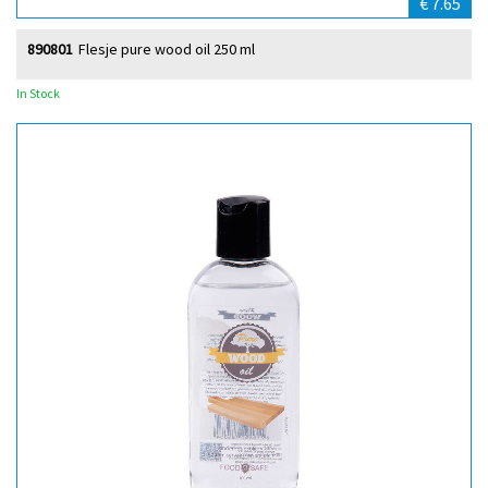
€ 7.65
890801
Flesje pure wood oil 250 ml
In Stock