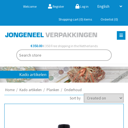
Welcome
Register
Log in
Shopping cart
(0)
items
Orderlist
(0)
€ 350.00
€ 350 Free shipping in the Netherlands
Home
/
Kado artikelen
/
Planken
/
Onderhoud
Sort by