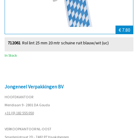
€ 7.80
712061
Rol lint 25 mm 20 mtr schuine ruit blauw/wit (uc)
In Stock
Jongeneel Verpakkingen BV
HOOFDKANTOOR
Meridiaan 9 - 2801 DA Gouda
+31 (0) 182 555 050
VERKOOPKANTOOR NL-OOST
Smederijstraat 2D - 7482 PZ Haaksbergen