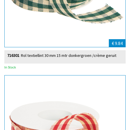
€ 9.84
716301
Rol textiellint 30 mm 15 mtr donkergroen /crème geruit
In Stock