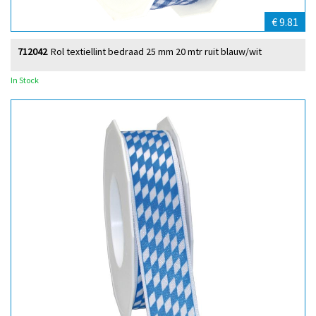
€ 9.81
712042
Rol textiellint bedraad 25 mm 20 mtr ruit blauw/wit
In Stock