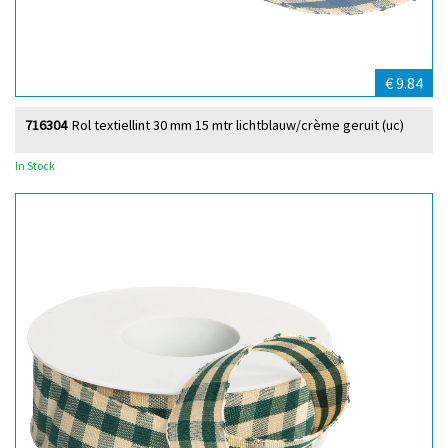
€ 9.84
716304
Rol textiellint 30 mm 15 mtr lichtblauw/crème geruit (uc)
In Stock