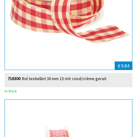
€ 9.84
716300
Rol textiellint 30 mm 15 mtr rood/crème geruit
In Stock