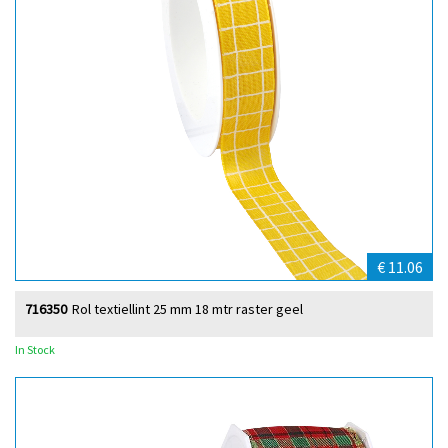
€ 11.06
716350
Rol textiellint 25 mm 18 mtr raster geel
In Stock