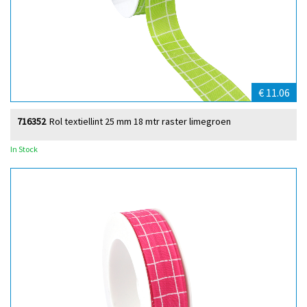
€ 11.06
716352
Rol textiellint 25 mm 18 mtr raster limegroen
In Stock