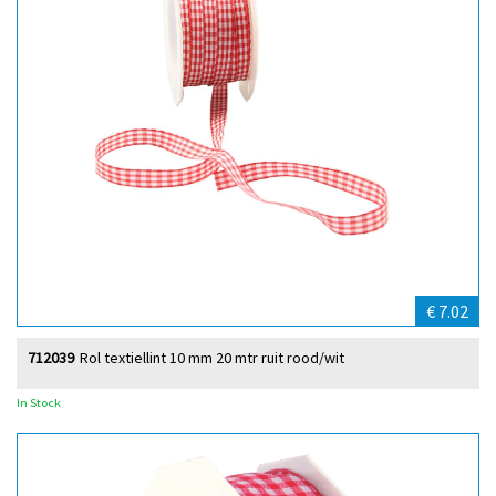
€ 7.02
712039
Rol textiellint 10 mm 20 mtr ruit rood/wit
In Stock