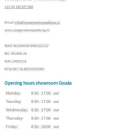
+31 (0) 182 537 966
Email:
info@jongeneelverpakking.nl
www.
jongeneelverpakking.nl
IBAN: NL92INGB 0668 5222 67
BIC: INGBNL2A
KVK: 29007216
BTW/VAT: NL803367053B0
Opening hours showroom Gouda
Monday:
8:30 - 17:00
uur
Tuesday:
8:30 - 17:00
uur
Wednesday:
8:30 - 17:00
uur
Thursday:
8:30 - 17:00
uur
Friday:
8:30 - 16:00
uur