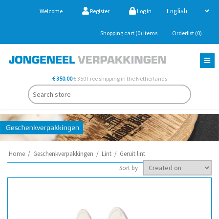
Welcome
Register
Log in
Shopping cart
(0)
items
Orderlist
(0)
€ 350.00
€ 350 Free shipping in the Netherlands
Home
/
Geschenkverpakkingen
/
Lint
/
Geruit lint
Sort by