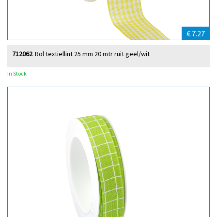
€ 7.27
712062
Rol textiellint 25 mm 20 mtr ruit geel/wit
In Stock