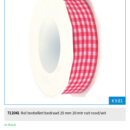
€ 9.81
712041
Rol textiellint bedraad 25 mm 20 mtr ruit rood/wit
In Stock