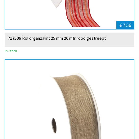
€ 7.56
717506
Rol organzalint 25 mm 20 mtr rood gestreept
In Stock