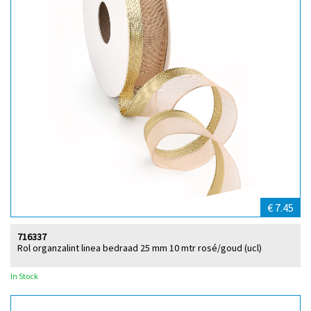
€ 7.45
716337
Rol organzalint linea bedraad 25 mm 10 mtr rosé/goud (ucl)
In Stock