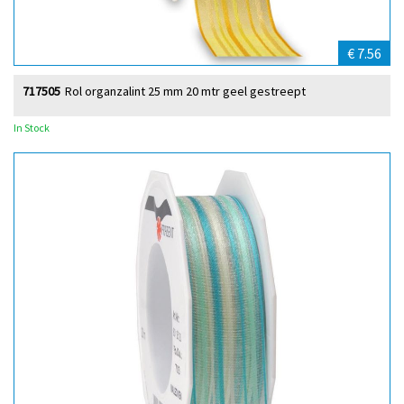
€ 7.56
717505
Rol organzalint 25 mm 20 mtr geel gestreept
In Stock