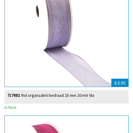
€ 6.95
717882
Rol organzalint bedraad 25 mm 20 mtr lila
In Stock