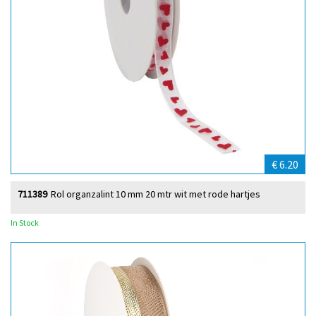
€ 6.20
711389
Rol organzalint 10 mm 20 mtr wit met rode hartjes
In Stock