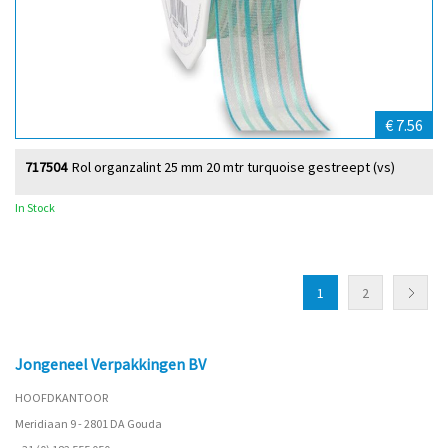
€ 7.56
717504
Rol organzalint 25 mm 20 mtr turquoise gestreept (vs)
In Stock
1
2
Jongeneel Verpakkingen BV
HOOFDKANTOOR
Meridiaan 9 - 2801 DA Gouda