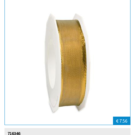
€ 7.56
716346