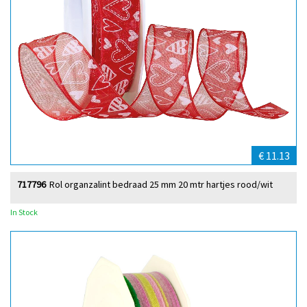
€ 11.13
717796
Rol organzalint bedraad 25 mm 20 mtr hartjes rood/wit
In Stock