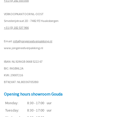
+31 (0) 182 555 050
VERKOOPKANTOOR NL-OOST
Smederijstraat 2D - 7482 PZ Haaksbergen
+31 (0) 182 537 966
Email:
info@jongeneelverpakking.nl
www.
jongeneelverpakking.nl
IBAN: NL92INGB 0668 5222 67
BIC: INGBNL2A
KVK: 29007216
BTW/VAT: NL803367053B0
Opening hours showroom Gouda
Monday:
8:30 - 17:00
uur
Tuesday:
8:30 - 17:00
uur