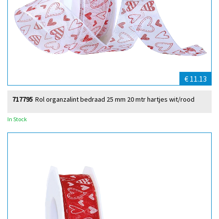
€ 11.13
717795
Rol organzalint bedraad 25 mm 20 mtr hartjes wit/rood
In Stock