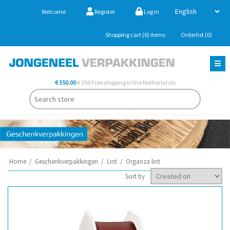
Welcome
Register
Log in
Shopping cart
(0)
items
Orderlist
(0)
€ 350.00
€ 350 Free shipping in the Netherlands
Home
/
Geschenkverpakkingen
/
Lint
/
Organza lint
Sort by