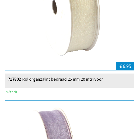
€ 6.95
717802
Rol organzalint bedraad 25 mm 20 mtr ivoor
In Stock