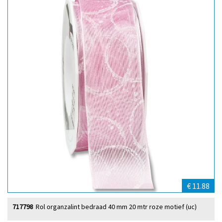
€ 11.88
717798
Rol organzalint bedraad 40 mm 20 mtr roze motief (uc)