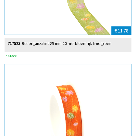
€ 11.78
717523
Rol organzalint 25 mm 20 mtr bloemrijk limegroen
In Stock