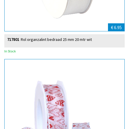
€ 6.95
717801
Rol organzalint bedraad 25 mm 20 mtr wit
In Stock