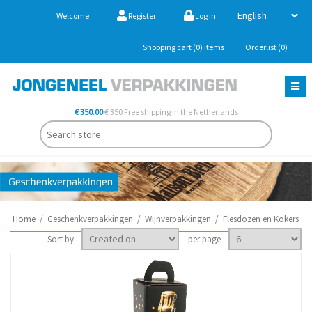
Welcome
Register
Log in
Shopping cart
(0)
items
Orderlist
(0)
€ 350.00
€ 350 Free shipping in the Netherlands
Home
/
Geschenkverpakkingen
/
Wijnverpakkingen
/
Flesdozen en Kokers
Sort by
per page