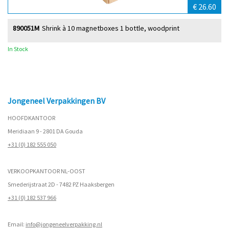
€ 26.60
890051M
Shrink à 10 magnetboxes 1 bottle, woodprint
In Stock
Jongeneel Verpakkingen BV
HOOFDKANTOOR
Meridiaan 9 - 2801 DA Gouda
+31 (0) 182 555 050
VERKOOPKANTOOR NL-OOST
Smederijstraat 2D - 7482 PZ Haaksbergen
+31 (0) 182 537 966
Email:
info@jongeneelverpakking.nl