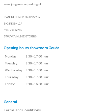
www.
jongeneelverpakking.nl
IBAN: NL92INGB 0668 5222 67
BIC: INGBNL2A
KVK: 29007216
BTW/VAT: NL803367053B0
Opening hours showroom Gouda
Monday:
8:30 - 17:00
uur
Tuesday:
8:30 - 17:00
uur
Wednesday:
8:30 - 17:00
uur
Thursday:
8:30 - 17:00
uur
Friday:
8:30 - 16:00
uur
General
Terms and Conditions