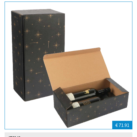
€ 71.91