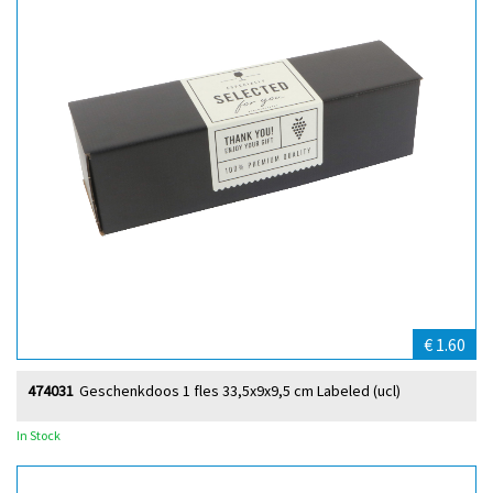
€ 1.60
474031
Geschenkdoos 1 fles 33,5x9x9,5 cm Labeled (ucl)
In Stock