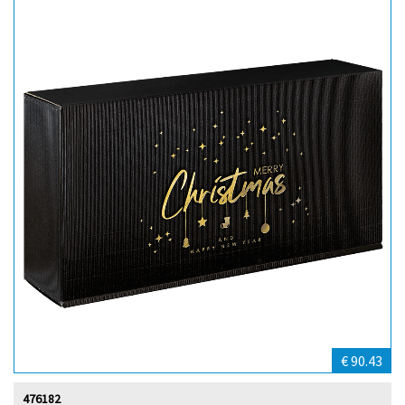
€ 90.43
476182