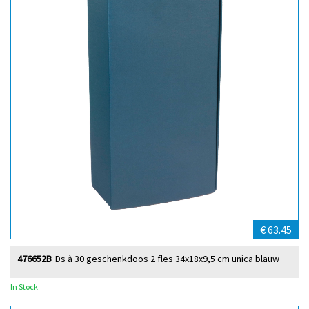
€ 63.45
476652B
Ds à 30 geschenkdoos 2 fles 34x18x9,5 cm unica blauw
In Stock