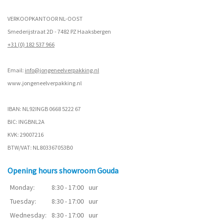
VERKOOPKANTOOR NL-OOST
Smederijstraat 2D - 7482 PZ Haaksbergen
+31 (0) 182 537 966
Email:
info@jongeneelverpakking.nl
www.
jongeneelverpakking.nl
IBAN: NL92INGB 0668 5222 67
BIC: INGBNL2A
KVK: 29007216
BTW/VAT: NL803367053B0
Opening hours showroom Gouda
Monday:
8:30 - 17:00
uur
Tuesday:
8:30 - 17:00
uur
Wednesday:
8:30 - 17:00
uur