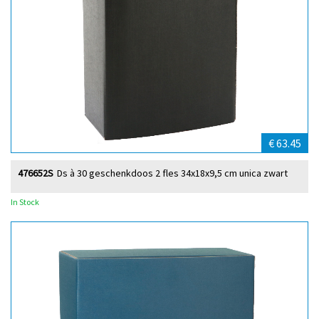
€ 63.45
476652S
Ds à 30 geschenkdoos 2 fles 34x18x9,5 cm unica zwart
In Stock