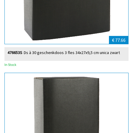
€ 77.66
476653S
Ds à 30 geschenkdoos 3 fles 34x27x9,5 cm unica zwart
In Stock