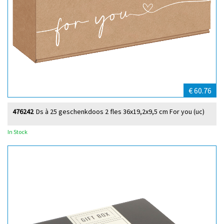
€ 60.76
476242
Ds à 25 geschenkdoos 2 fles 36x19,2x9,5 cm For you (uc)
In Stock