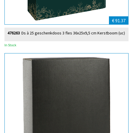
€ 91.37
476263
Ds à 25 geschenkdoos 3 fles 36x25x9,5 cm Kerstboom (uc)
In Stock