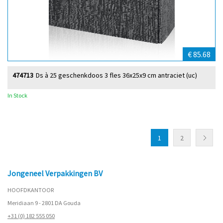
€ 85.68
474713
Ds à 25 geschenkdoos 3 fles 36x25x9 cm antraciet (uc)
In Stock
1
2
Jongeneel Verpakkingen BV
HOOFDKANTOOR
Meridiaan 9 - 2801 DA Gouda
+31 (0) 182 555 050