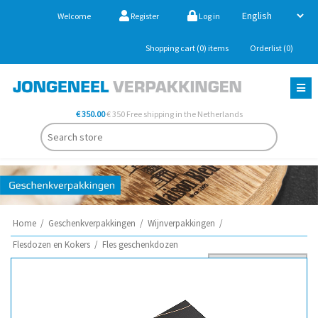
Welcome
Register
Log in
Shopping cart
(0)
items
Orderlist
(0)
€ 350.00
€ 350 Free shipping in the Netherlands
Home
/
Geschenkverpakkingen
/
Wijnverpakkingen
/
Flesdozen en Kokers
/
Fles geschenkdozen
Sort by