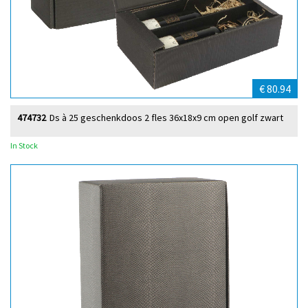
€ 80.94
474732
Ds à 25 geschenkdoos 2 fles 36x18x9 cm open golf zwart
In Stock