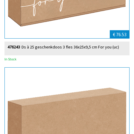
€ 76.53
476243
Ds à 25 geschenkdoos 3 fles 36x25x9,5 cm For you (uc)
In Stock