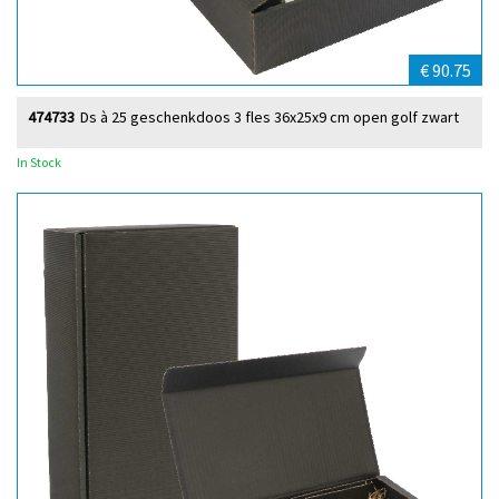
€ 90.75
474733
Ds à 25 geschenkdoos 3 fles 36x25x9 cm open golf zwart
In Stock