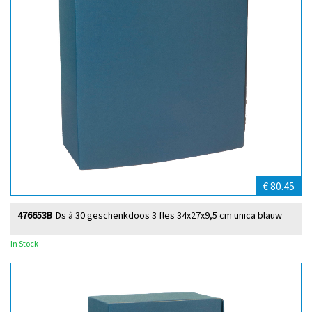
€ 80.45
476653B
Ds à 30 geschenkdoos 3 fles 34x27x9,5 cm unica blauw
In Stock