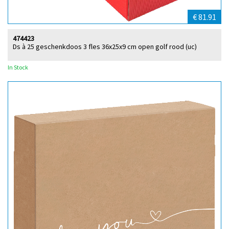
€ 81.91
474423
Ds à 25 geschenkdoos 3 fles 36x25x9 cm open golf rood (uc)
In Stock