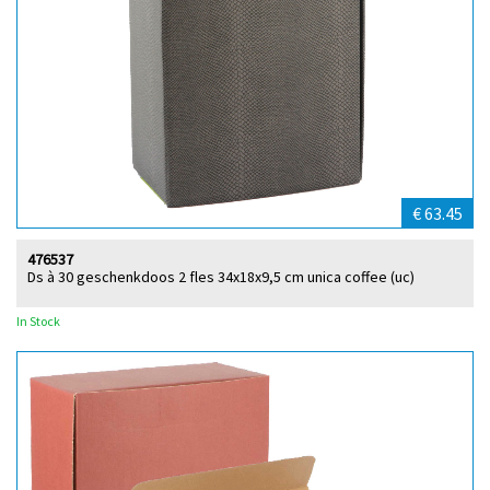
€ 63.45
476537
Ds à 30 geschenkdoos 2 fles 34x18x9,5 cm unica coffee (uc)
In Stock