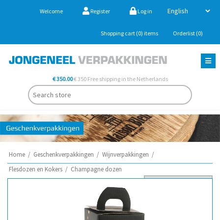
Welcome
Register
Log in
Shopping cart
(0)
items
Orderlist
(0)
€ 350.00
€ 350 Free shipping in the Netherlands
Home
/
Geschenkverpakkingen
/
Wijnverpakkingen
/
Flesdozen en Kokers
/
Champagne dozen
Sort by