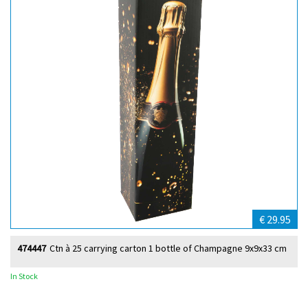
€ 29.95
474447
Ctn à 25 carrying carton 1 bottle of Champagne 9x9x33 cm
In Stock