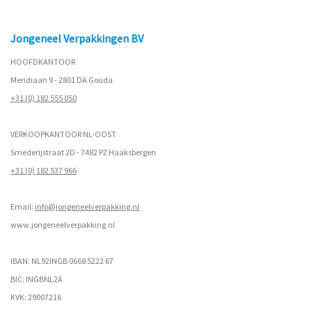
Jongeneel Verpakkingen BV
HOOFDKANTOOR
Meridiaan 9 - 2801 DA Gouda
+31 (0) 182 555 050
VERKOOPKANTOOR NL-OOST
Smederijstraat 2D - 7482 PZ Haaksbergen
+31 (0) 182 537 966
Email:
info@jongeneelverpakking.nl
www.
jongeneelverpakking.nl
IBAN: NL92INGB 0668 5222 67
BIC: INGBNL2A
KVK: 29007216