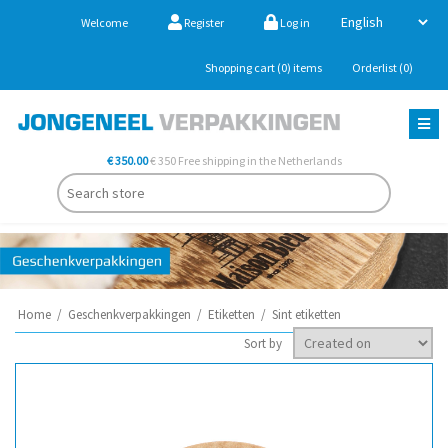
Welcome
Register
Log in
Shopping cart
(0)
items
Orderlist
(0)
€ 350.00
€ 350 Free shipping in the Netherlands
Home
/
Geschenkverpakkingen
/
Etiketten
/
Sint etiketten
Sort by