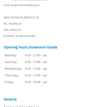
www.
jongeneelverpakking.nl
IBAN: NL92INGB 0668 5222 67
BIC: INGBNL2A
KVK: 29007216
BTW/VAT: NL803367053B0
Opening hours showroom Gouda
Monday:
8:30 - 17:00
uur
Tuesday:
8:30 - 17:00
uur
Wednesday:
8:30 - 17:00
uur
Thursday:
8:30 - 17:00
uur
Friday:
8:30 - 16:00
uur
General
Terms and Conditions