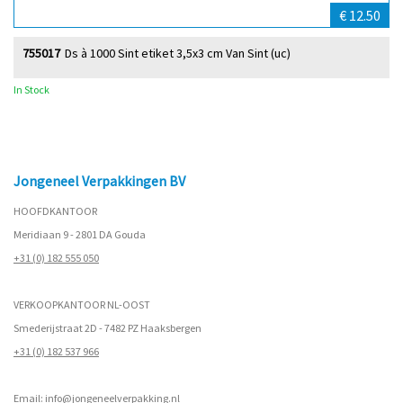
€ 12.50
755017
Ds à 1000 Sint etiket 3,5x3 cm Van Sint (uc)
In Stock
Jongeneel Verpakkingen BV
HOOFDKANTOOR
Meridiaan 9 - 2801 DA Gouda
+31 (0) 182 555 050
VERKOOPKANTOOR NL-OOST
Smederijstraat 2D - 7482 PZ Haaksbergen
+31 (0) 182 537 966
Email:
info@jongeneelverpakking.nl