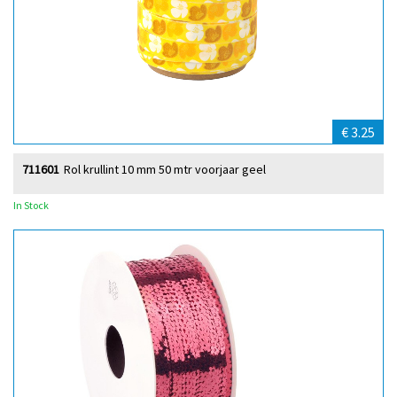
€ 3.25
711601
Rol krullint 10 mm 50 mtr voorjaar geel
In Stock