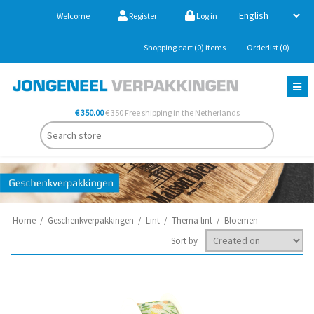
Welcome
Register
Log in
Shopping cart
(0)
items
Orderlist
(0)
€ 350.00
€ 350 Free shipping in the Netherlands
Home
/
Geschenkverpakkingen
/
Lint
/
Thema lint
/
Bloemen
Sort by