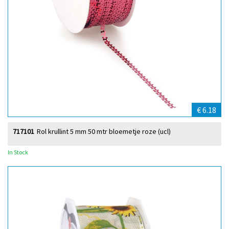
€ 6.18
717101
Rol krullint 5 mm 50 mtr bloemetje roze (ucl)
In Stock