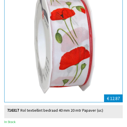
€ 12.87
716317
Rol textiellint bedraad 40 mm 20 mtr Papaver (uc)
In Stock