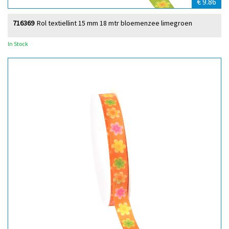
€ 9.86
716369
Rol textiellint 15 mm 18 mtr bloemenzee limegroen
In Stock