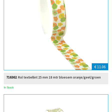
€ 11.06
716362
Rol textiellint 25 mm 18 mtr bloesem oranje/geel/groen
In Stock