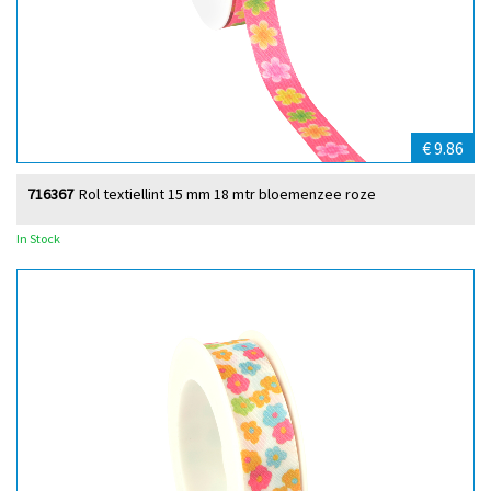
€ 9.86
716367
Rol textiellint 15 mm 18 mtr bloemenzee roze
In Stock