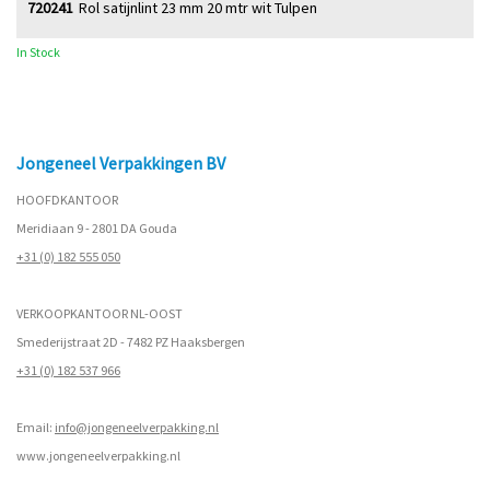
720241
Rol satijnlint 23 mm 20 mtr wit Tulpen
In Stock
Jongeneel Verpakkingen BV
HOOFDKANTOOR
Meridiaan 9 - 2801 DA Gouda
+31 (0) 182 555 050
VERKOOPKANTOOR NL-OOST
Smederijstraat 2D - 7482 PZ Haaksbergen
+31 (0) 182 537 966
Email:
info@jongeneelverpakking.nl
www.
jongeneelverpakking.nl