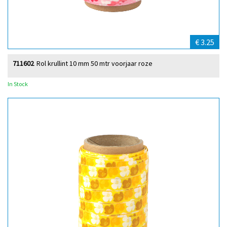
€ 3.25
711602
Rol krullint 10 mm 50 mtr voorjaar roze
In Stock