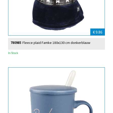
€ 9.86
780985
Fleece plaid Famke 180x130 cm donkerblauw
In Stock