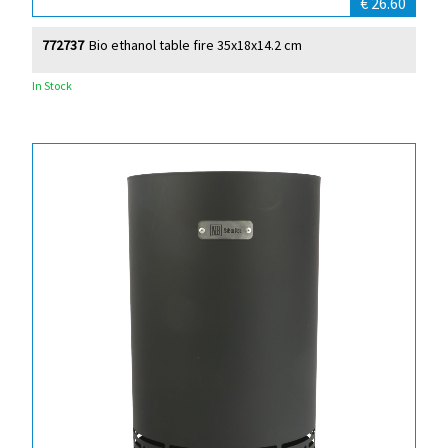
€ 26.60
772737
Bio ethanol table fire 35x18x14.2 cm
In Stock