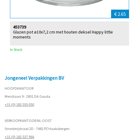
€ 2.65
453739
Glazen pot ø10x7,2 cm met houten deksel Happy little
moments
In Stock
Jongeneel Verpakkingen BV
HOOFDKANTOOR
Meridiaan 9 - 2801 DA Gouda
+31 (0) 182 555 050
VERKOOPKANTOOR NL-OOST
Smederijstraat 2D - 7482 PZ Haaksbergen
+31 (0) 182 537 966