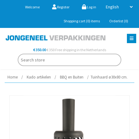
Welcome
Register
Log in
Shopping cart
(0)
items
Orderlist
(0)
€ 350.00
€ 350 Free shipping in the Netherlands
Home
/
Kado artikelen
/
BBQ en Buiten
/
Tuinhaard ø30x80 cm.