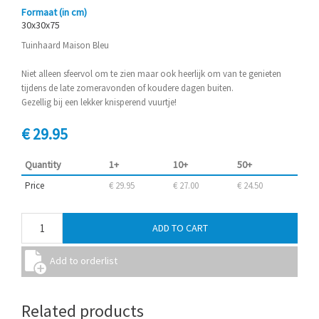
Formaat (in cm)
30x30x75
Tuinhaard Maison Bleu
Niet alleen sfeervol om te zien maar ook heerlijk om van te genieten
tijdens de late zomeravonden of koudere dagen buiten.
Gezellig bij een lekker knisperend vuurtje!
€ 29.95
Quantity
1+
10+
50+
Price
€ 29.95
€ 27.00
€ 24.50
Related products