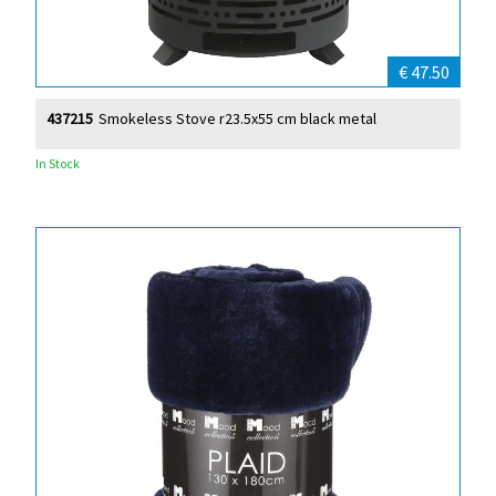
€ 47.50
437215
Smokeless Stove r23.5x55 cm black metal
In Stock