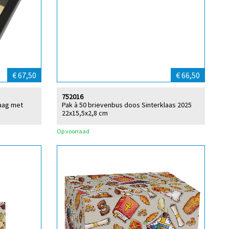
€ 67,50
€ 66,50
752016
laag met
Pak à 50 brievenbus doos Sinterklaas 2025
22x15,5x2,8 cm
Op voorraad