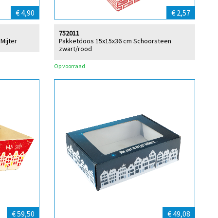
€ 4,90
€ 2,57
752011
Mijter
Pakketdoos 15x15x36 cm Schoorsteen
zwart/rood
Op voorraad
€ 59,50
€ 49,08