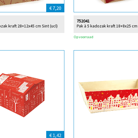
€ 7,20
752041
zak kraft 28+12x45 cm Sint (ucl)
Pak à 5 kadozak kraft 18+8x25 cm 
Op voorraad
€ 1,42