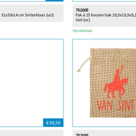
752005
31x20x14 cm Sinterklaas (ucl)
Pak à 25 houten bak 29,5x19,5x9,
Sint (uc)
Op voorraad
€ 69,50
752035