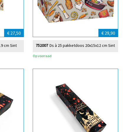
€ 27,50
€ 29,90
19 cm Sint
752007
Ds à 25 pakketdoos 20x15x12 cm Sint
Op voorraad