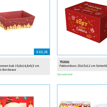
€ 69,38
752021
tonnen bak 19,8x14,8x9,5 cm
Pakketdoos 25x15x12 cm Sinterk
ts Bordeaux
Op voorraad