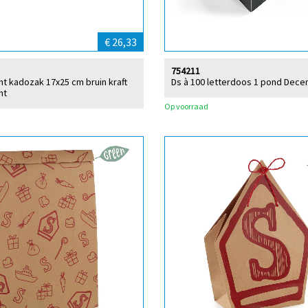
€ 26,33
754211
int kadozak 17x25 cm bruin kraft
Ds à 100 letterdoos 1 pond Dec
nt
Op voorraad