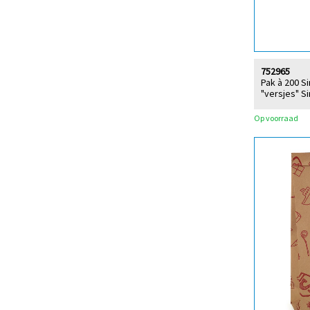
752965
Pak à 200 S
"versjes" Si
Op voorraad