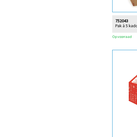
752043
Pak à 5 kado
Op voorraad