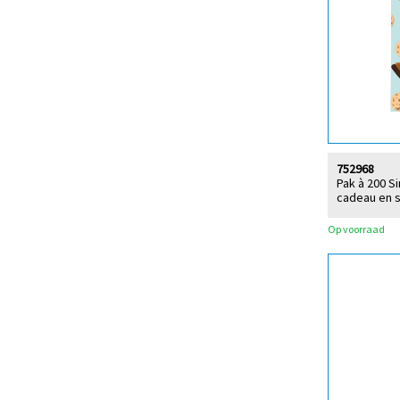
752968
Pak à 200 S
cadeau en
Op voorraad