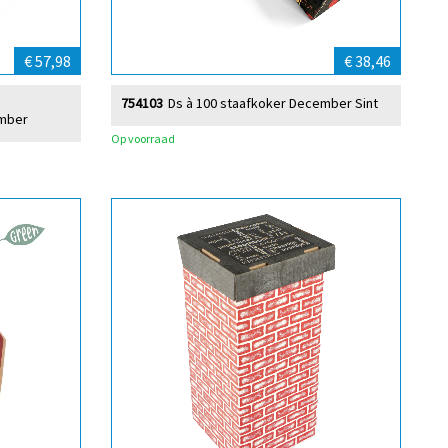
€ 57,98
€ 38,46
754103
Ds à 100 staafkoker December Sint
ember
Op voorraad