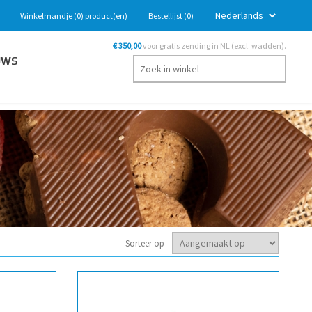
Winkelmandje
(0)
product(en)
Bestellijst
(0)
€ 350,00
voor gratis zending in NL (excl. wadden).
UWS
Sorteer op