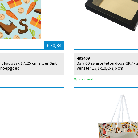
€ 30,34
483409
int kadozak 17x25 cm silver Sint
Ds à 60 zwarte letterdoos GK7 - 
 snoepgoed
venster 15,1x20,6x2,6 cm
Op voorraad