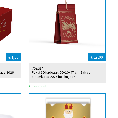
€ 1,50
€ 29,00
752017
laas 2026
Pak à 10 kadozak 20+10x47 cm Zak van
sinterklaas 2026 incl knijper
Op voorraad