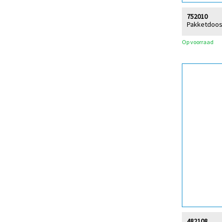
752010
Pakketdoos 
Op voorraad
482108