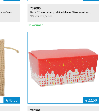
752006
2 cm Van
Ds à 25 venster pakketdoos Wie zoet is...
30,5x21x8,5 cm
Op voorraad
€ 46,00
€ 22,50
750395