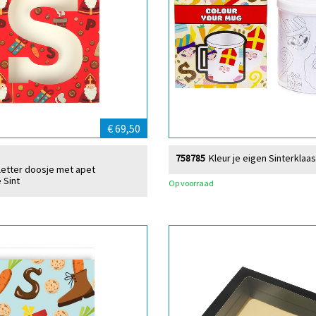
€ 69,50
758785
Kleur je eigen Sinterklaas
lletter doosje met apet
 Sint
Op voorraad