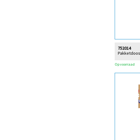
752014
Pakketdoos
Op voorraad