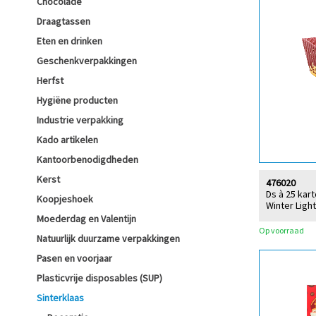
Chocolade
Draagtassen
Eten en drinken
Geschenkverpakkingen
Herfst
Hygiëne producten
Industrie verpakking
Kado artikelen
Kantoorbenodigdheden
Kerst
476020
Ds à 25 kar
Koopjeshoek
Winter Ligh
Moederdag en Valentijn
Op voorraad
Natuurlijk duurzame verpakkingen
Pasen en voorjaar
Plasticvrije disposables (SUP)
Sinterklaas