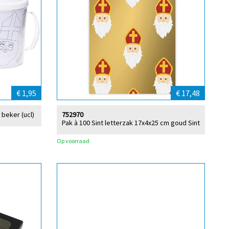
€ 1,95
€ 17,48
 beker (ucl)
752970
Pak à 100 Sint letterzak 17x4x25 cm goud Sint
Op voorraad