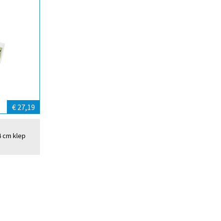
€ 27,19
4 cm klep