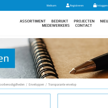
Welkom
Registreren
Inloggen
ASSORTIMENT
BEDRUKT
PROJECTEN
NIE
MEDEWERKERS
CONTACT
oorbenodigdheden
/
Enveloppen
/
Transparante envelop