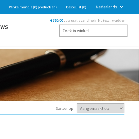
Winkelmandje
(0)
product(en)
Bestellijst
(0)
€ 350,00
voor gratis zending in NL (excl. wadden).
UWS
Sorteer op