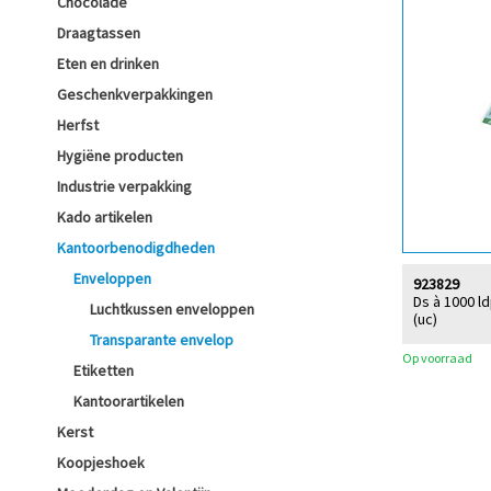
Chocolade
Draagtassen
Eten en drinken
Geschenkverpakkingen
Herfst
Hygiëne producten
Industrie verpakking
Kado artikelen
Kantoorbenodigdheden
Enveloppen
923829
Ds à 1000 l
Luchtkussen enveloppen
(uc)
Transparante envelop
Op voorraad
Etiketten
Kantoorartikelen
Kerst
Koopjeshoek