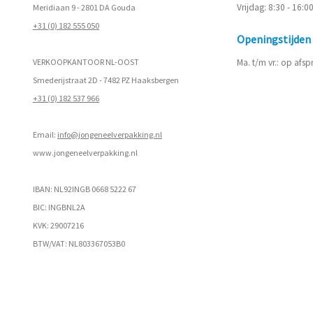
Vrijdag: 8:30 - 16:0
Meridiaan 9 - 2801 DA Gouda
+31 (0) 182 555 050
Openingstijde
VERKOOPKANTOOR NL-OOST
Ma. t/m vr.: op afs
Smederijstraat 2D - 7482 PZ Haaksbergen
+31 (0) 182 537 966
Email:
info@jongeneelverpakking.nl
www.
jongeneelverpakking.nl
IBAN: NL92INGB 0668 5222 67
BIC: INGBNL2A
KVK: 29007216
BTW/VAT: NL803367053B0