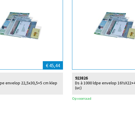
€ 45,44
923826
dpe envelop 22,5x30,5+5 cm klep
Ds à 1000 ldpe envelop 16½X22+
(uc)
Op voorraad