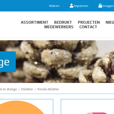
Welkom
Registreren
Inloggen
ASSORTIMENT
BEDRUKT
PROJECTEN
NIE
MEDEWERKERS
CONTACT
l en etalage
/
Etiketten
/
Ronde etiketten