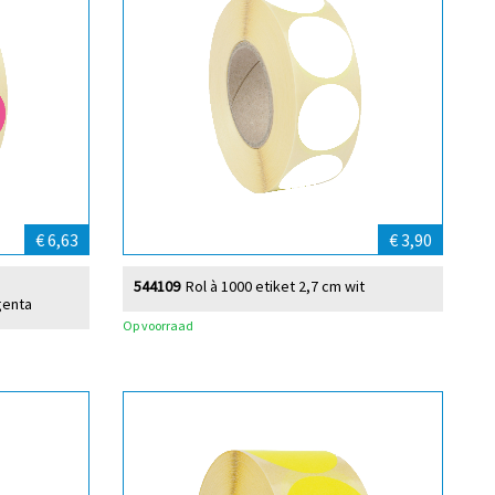
€ 6,63
€ 3,90
544109
Rol à 1000 etiket 2,7 cm wit
genta
Op voorraad