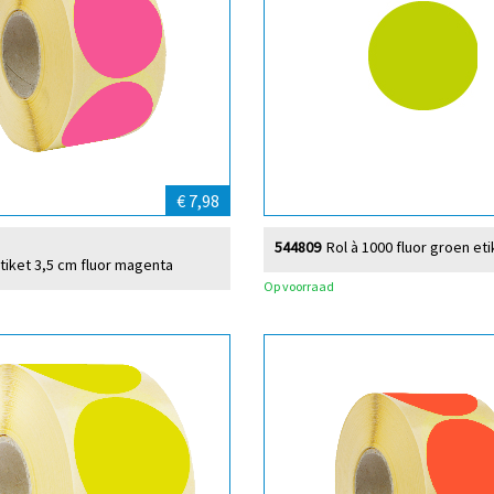
€ 7,98
544809
Rol à 1000 fluor groen eti
etiket 3,5 cm fluor magenta
Op voorraad