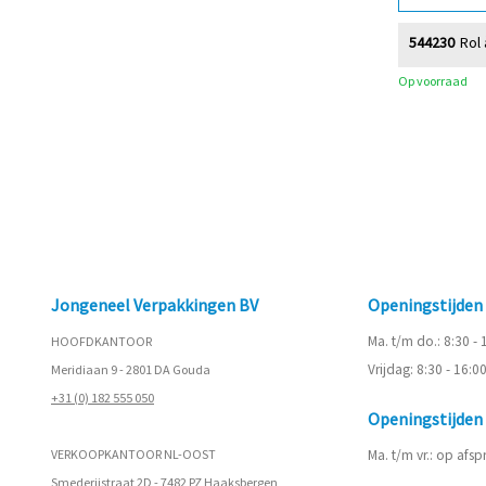
544230
Rol 
Op voorraad
Jongeneel Verpakkingen BV
Openingstijde
Ma. t/m do.: 8:30 -
HOOFDKANTOOR
Vrijdag: 8:30 - 16:0
Meridiaan 9 - 2801 DA Gouda
+31 (0) 182 555 050
Openingstijde
VERKOOPKANTOOR NL-OOST
Ma. t/m vr.: op afs
Smederijstraat 2D - 7482 PZ Haaksbergen