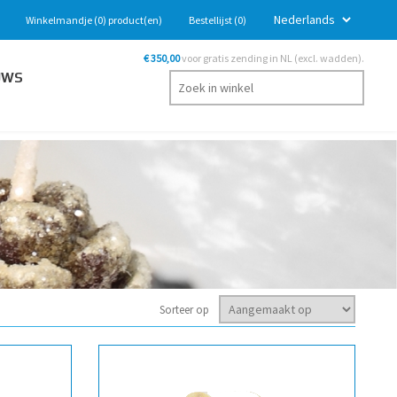
Winkelmandje
(0)
product(en)
Bestellijst
(0)
€ 350,00
voor gratis zending in NL (excl. wadden).
UWS
Sorteer op