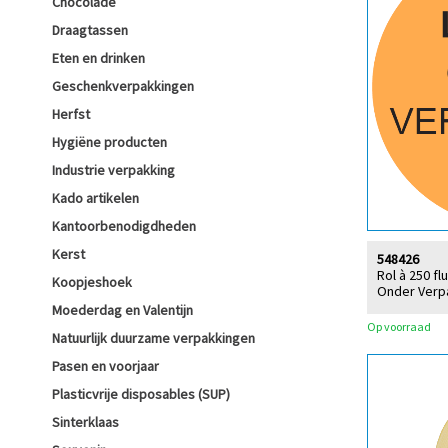
Chocolade
Draagtassen
Eten en drinken
Geschenkverpakkingen
Herfst
Hygiëne producten
Industrie verpakking
Kado artikelen
Kantoorbenodigdheden
Kerst
548426
Rol à 250 fl
Koopjeshoek
Onder Verp
Moederdag en Valentijn
Op voorraad
Natuurlijk duurzame verpakkingen
Pasen en voorjaar
Plasticvrije disposables (SUP)
Sinterklaas