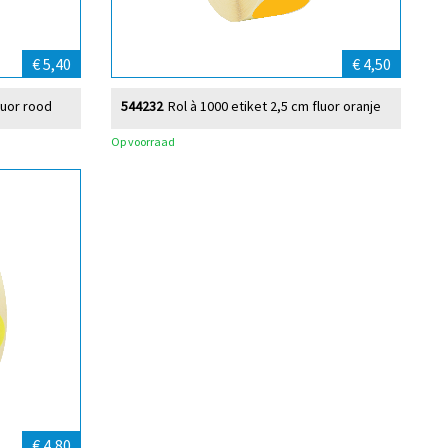
€ 5,40
€ 4,50
luor rood
544232
Rol à 1000 etiket 2,5 cm fluor oranje
Op voorraad
€ 4,80