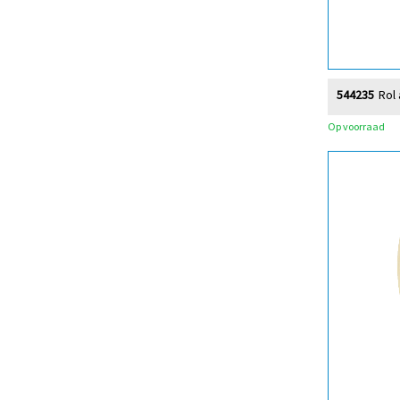
544235
Rol 
Op voorraad