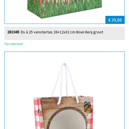
€ 39,88
281045
Ds à 25 venstertas 26+12x32 cm Boerderij groot
Op voorraad