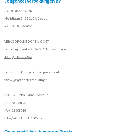
Jongeneel Verpakkingen BV
HOOFDKANTOOR
Meridiaan 9 - 2801 DA Gouda
+31 (0) 182 555 050
VERKOOPKANTOOR NL-OOST
Smederijstraat 2D - 7482 PZ Haaksbergen
+31 (0) 182 537 966
Email:
info@jongeneelverpakking.nl
www.
jongeneelverpakking.nl
IBAN: NL92INGB 0668 5222 67
BIC: INGBNL2A
KVK: 29007216
BTW/VAT: NL803367053B0
Openingstijden showroom Gouda