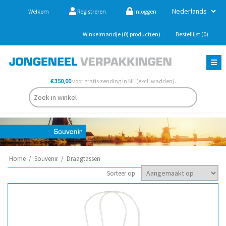
Welkom
Registreren
Inloggen
Winkelmandje
(0)
product(en)
Bestellijst
(0)
€ 350,00
voor gratis zending in NL (excl. wadden).
Home
/
Souvenir
/
Draagtassen
Sorteer op