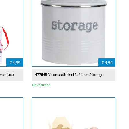
€ 4,99
€ 4,90
st (ucl)
477645
Voorraadblik r18x21 cm Storage
Op voorraad