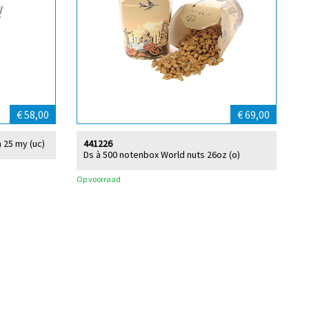
€ 58,00
€ 69,00
 25 my (uc)
441226
Ds à 500 notenbox World nuts 26oz (o)
Op voorraad