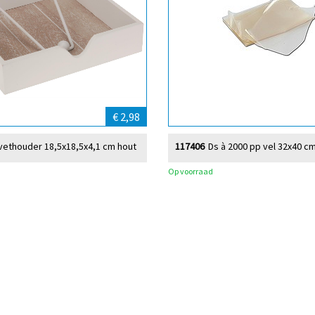
€ 2,98
vethouder 18,5x18,5x4,1 cm hout
117406
Ds à 2000 pp vel 32x40 cm
Op voorraad