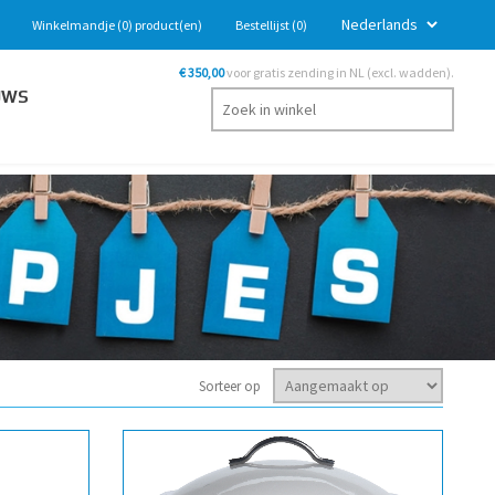
Winkelmandje
(0)
product(en)
Bestellijst
(0)
€ 350,00
voor gratis zending in NL (excl. wadden).
UWS
Sorteer op