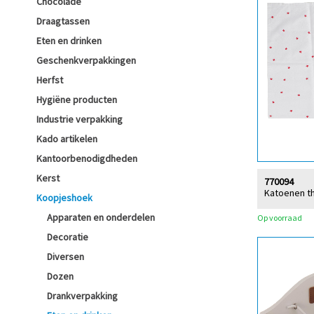
Chocolade
Draagtassen
Eten en drinken
Geschenkverpakkingen
Herfst
Hygiëne producten
Industrie verpakking
Kado artikelen
Kantoorbenodigdheden
Kerst
770094
Katoenen t
Koopjeshoek
Apparaten en onderdelen
Op voorraad
Decoratie
Diversen
Dozen
Drankverpakking