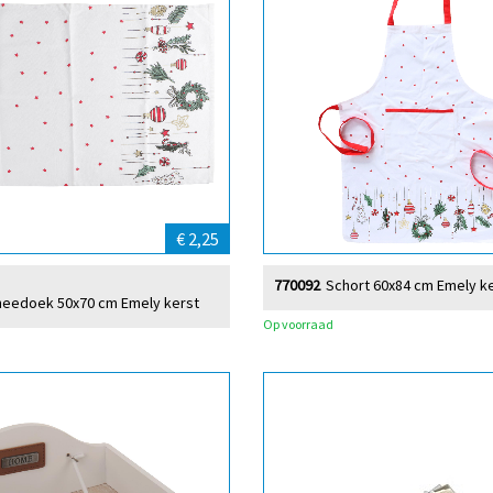
€ 2,25
770092
Schort 60x84 cm Emely ker
heedoek 50x70 cm Emely kerst
Op voorraad