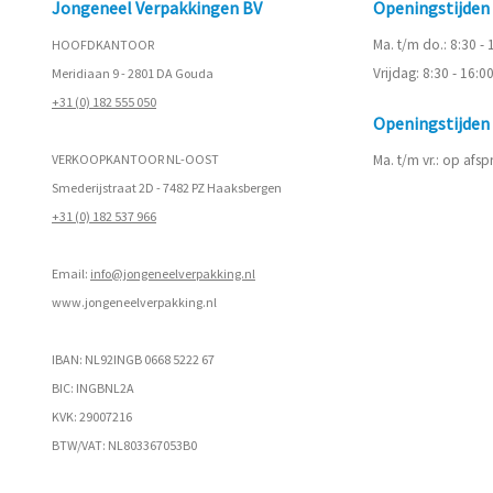
Jongeneel Verpakkingen BV
Openingstijde
Ma. t/m do.: 8:30 -
HOOFDKANTOOR
Vrijdag: 8:30 - 16:0
Meridiaan 9 - 2801 DA Gouda
+31 (0) 182 555 050
Openingstijde
VERKOOPKANTOOR NL-OOST
Ma. t/m vr.: op afs
Smederijstraat 2D - 7482 PZ Haaksbergen
+31 (0) 182 537 966
Email:
info@jongeneelverpakking.nl
www.
jongeneelverpakking.nl
IBAN: NL92INGB 0668 5222 67
BIC: INGBNL2A
KVK: 29007216
BTW/VAT: NL803367053B0