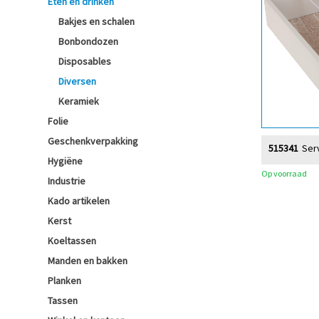
Eten en drinken
Bakjes en schalen
Bonbondozen
Disposables
Diversen
Keramiek
Folie
Geschenkverpakking
515341
Ser
Hygiëne
Op voorraad
Industrie
Kado artikelen
Kerst
Koeltassen
Manden en bakken
Planken
Tassen