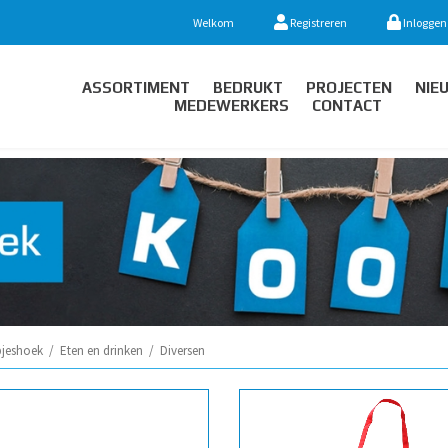
Welkom
Registreren
Inloggen
ASSORTIMENT
BEDRUKT
PROJECTEN
NIE
MEDEWERKERS
CONTACT
jeshoek
/
Eten en drinken
/
Diversen