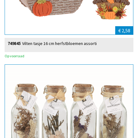
€ 2,58
749845
Vilten tasje 16 cm herfstbloemen assorti
Op voorraad