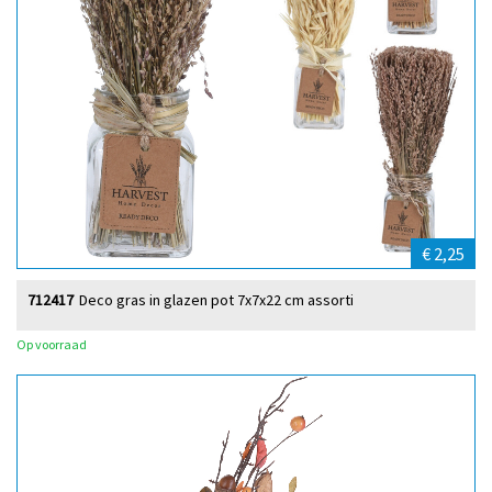
€ 2,25
712417
Deco gras in glazen pot 7x7x22 cm assorti
Op voorraad