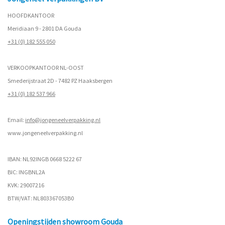
HOOFDKANTOOR
Meridiaan 9 - 2801 DA Gouda
+31 (0) 182 555 050
VERKOOPKANTOOR NL-OOST
Smederijstraat 2D - 7482 PZ Haaksbergen
+31 (0) 182 537 966
Email:
info@jongeneelverpakking.nl
www.
jongeneelverpakking.nl
IBAN: NL92INGB 0668 5222 67
BIC: INGBNL2A
KVK: 29007216
BTW/VAT: NL803367053B0
Openingstijden showroom Gouda