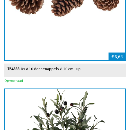
€ 6,63
764388
Ds à 10 dennenappels xl 20 cm - up
Op voorraad