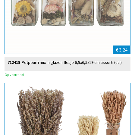
€ 3,24
712418
Potpourri mix in glazen flesje 6,5x6,5x19 cm assorti (ucl)
Op voorraad