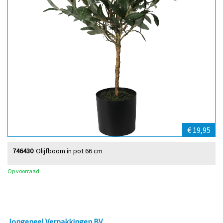
€ 19,95
746430
Olijfboom in pot 66 cm
Op voorraad
Jongeneel Verpakkingen BV