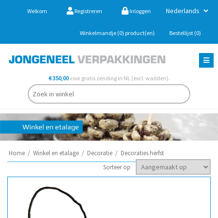
Welkom
Registreren
Inloggen
Winkelmandje
(0)
product(en)
Bestellijst
(0)
€ 350,00
voor gratis zending in NL (excl. wadden).
Home
/
Winkel en etalage
/
Decoratie
/
Decoraties herfst
Sorteer op