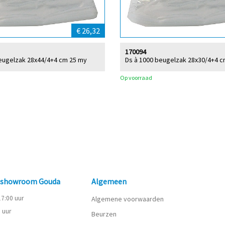
€ 26,32
170094
eugelzak 28x44/4+4 cm 25 my
Ds à 1000 beugelzak 28x30/4+4 
Op voorraad
n showroom Gouda
Algemeen
 17:00 uur
Algemene voorwaarden
0 uur
Beurzen