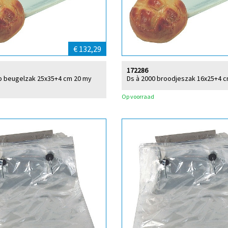
€ 132,29
172286
p beugelzak 25x35+4 cm 20 my
Ds à 2000 broodjeszak 16x25+4 c
Op voorraad