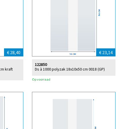
€ 28,40
€ 23,14
122850
cm kraft
Ds à 1000 polyzak 18x10x50 cm 0018 (GP)
Op voorraad