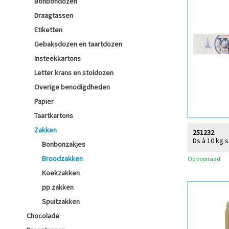
Bonbondozen
Draagtassen
Etiketten
Gebaksdozen en taartdozen
Insteekkartons
Letter krans en stoldozen
Overige benodigdheden
Papier
Taartkartons
Zakken
251232
Ds à 10 kg 
Bonbonzakjes
Broodzakken
Op voorraad
Koekzakken
pp zakken
Spuitzakken
Chocolade