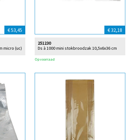
€ 53,45
€ 32,18
251230
m micro (uc)
Ds à 1000 mini stokbroodzak 10,5x6x36 cm
Op voorraad