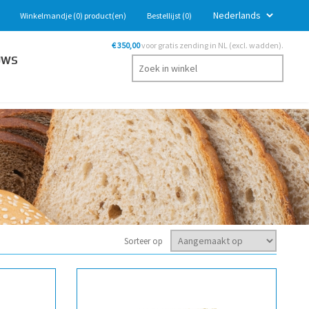
Winkelmandje
(0)
product(en)
Bestellijst
(0)
€ 350,00
voor gratis zending in NL (excl. wadden).
UWS
Sorteer op