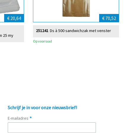
€ 20,64
€ 70,52
251241
Ds à 500 sandwichzak met venster
cm 25 my
Op voorraad
Schrijf je in voor onze nieuwsbrief!
*
E-mailadres