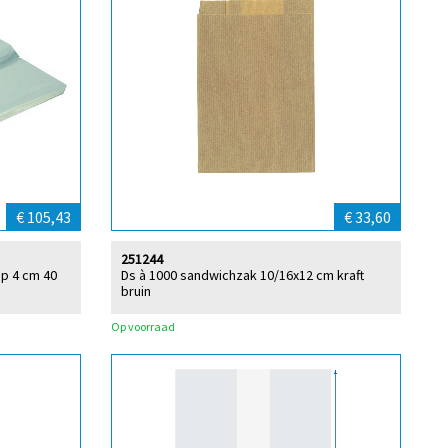
€ 105,43
€ 33,60
251244
ap 4 cm 40
Ds à 1000 sandwichzak 10/16x12 cm kraft
bruin
Op voorraad