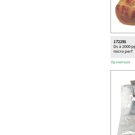
172291
Ds à 2000 p
micro perf
Op voorraad