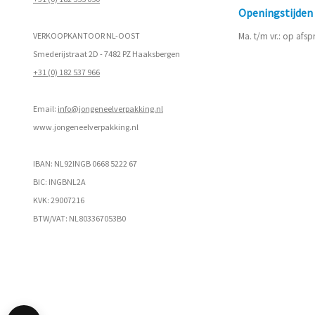
Openingstijde
VERKOOPKANTOOR NL-OOST
Ma. t/m vr.: op afs
Smederijstraat 2D - 7482 PZ Haaksbergen
+31 (0) 182 537 966
Email:
info@jongeneelverpakking.nl
www.
jongeneelverpakking.nl
IBAN: NL92INGB 0668 5222 67
BIC: INGBNL2A
KVK: 29007216
BTW/VAT: NL803367053B0