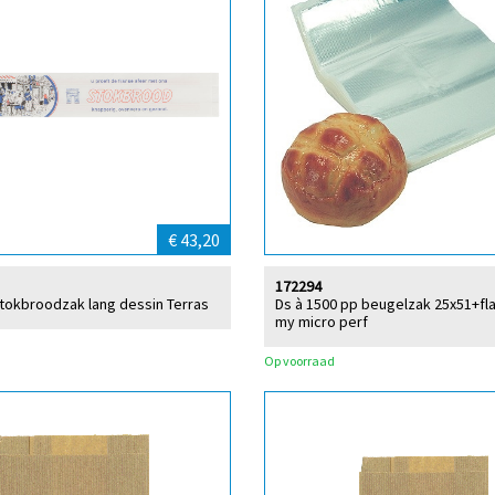
€ 43,20
172294
stokbroodzak lang dessin Terras
Ds à 1500 pp beugelzak 25x51+fl
my micro perf
Op voorraad