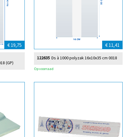
€ 19,75
€ 11,41
122635
Ds à 1000 polyzak 16x10x35 cm 0018
018 (GP)
Op voorraad