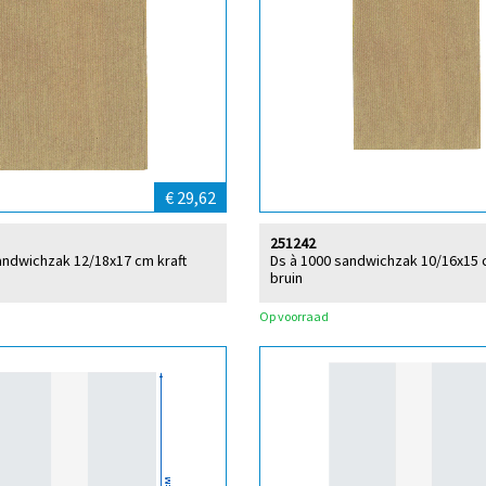
€ 29,62
251242
andwichzak 12/18x17 cm kraft
Ds à 1000 sandwichzak 10/16x15 
bruin
Op voorraad