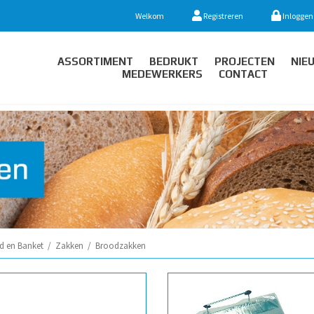
Welkom
Registreren
Inloggen
ASSORTIMENT
BEDRUKT
PROJECTEN
NIE
MEDEWERKERS
CONTACT
d en Banket
/
Zakken
/
Broodzakken