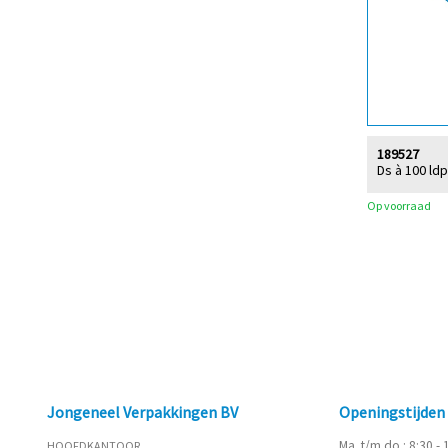
189527
Ds à 100 ld
Op voorraad
Jongeneel Verpakkingen BV
Openingstijde
Ma. t/m do.: 8:30 -
HOOFDKANTOOR