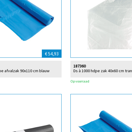
€ 54,93
187360
pe afvalzak 90x110 cm blauw
Ds à 1000 hdpe zak 40x60 cm tra
Op voorraad