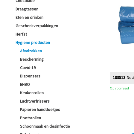
Chocolade
Draagtassen
Eten en drinken
Geschenkverpakkingen
Herfst
Hygiëne producten
Afvalzakken
Bescherming
Covid-19
Dispensers
189513
Ds 
EHBO
Op voorraad
Keukenrollen
Luchtverfrissers
Papieren handdoekjes
Poetsrollen
Schoonmaak en desinfectie