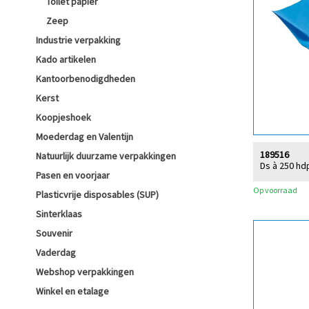
Toilet papier
Zeep
Industrie verpakking
Kado artikelen
Kantoorbenodigdheden
Kerst
Koopjeshoek
Moederdag en Valentijn
189516
Natuurlijk duurzame verpakkingen
Ds à 250 hd
Pasen en voorjaar
Op voorraad
Plasticvrije disposables (SUP)
Sinterklaas
Souvenir
Vaderdag
Webshop verpakkingen
Winkel en etalage