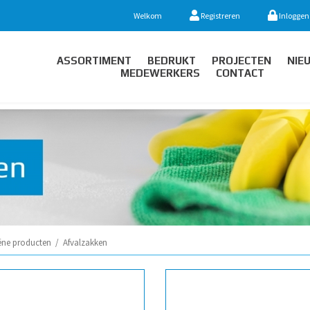
Welkom
Registreren
Inloggen
ASSORTIMENT
BEDRUKT
PROJECTEN
NIE
MEDEWERKERS
CONTACT
ëne producten
/
Afvalzakken