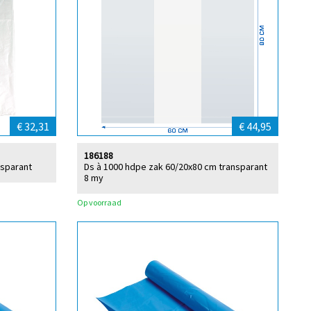
€ 32,31
€ 44,95
186188
nsparant
Ds à 1000 hdpe zak 60/20x80 cm transparant
8 my
Op voorraad