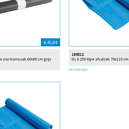
€ 45,84
189512
pe non komozak 60x80 cm grijs
Ds à 250 ldpe afvalzak 70x110 cm
Op voorraad