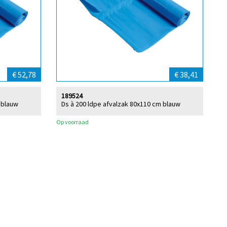
€ 52,78
€ 38,41
189524
 blauw
Ds à 200 ldpe afvalzak 80x110 cm blauw
Op voorraad