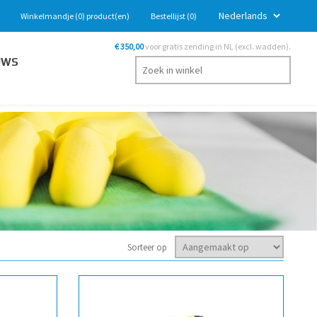
Winkelmandje
(0)
product(en)
Bestellijst
(0)
€ 350,00
voor gratis zending in NL (excl. wadden).
UWS
Sorteer op