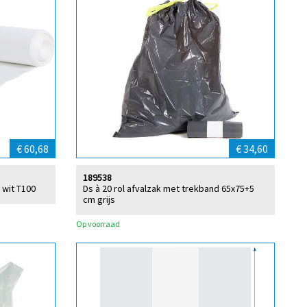
€ 60,68
€ 34,60
189538
 wit T100
Ds à 20 rol afvalzak met trekband 65x75+5
cm grijs
Op voorraad