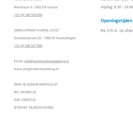
Vrijdag: 8:30 - 16:0
Meridiaan 9 - 2801 DA Gouda
+31 (0) 182 555 050
Openingstijde
VERKOOPKANTOOR NL-OOST
Ma. t/m vr.: op afs
Smederijstraat 2D - 7482 PZ Haaksbergen
+31 (0) 182 537 966
Email:
info@jongeneelverpakking.nl
www.
jongeneelverpakking.nl
IBAN: NL92INGB 0668 5222 67
BIC: INGBNL2A
KVK: 29007216
BTW/VAT: NL803367053B0