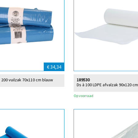
€ 34,34
à 200 vuilzak 70x110 cm blauw
189530
Ds à 100 LDPE afvalzak 90x120 cm
Op voorraad