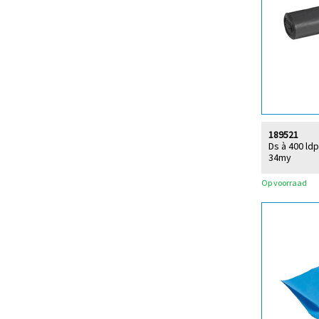
189521
Ds à 400 ld
34my
Op voorraad