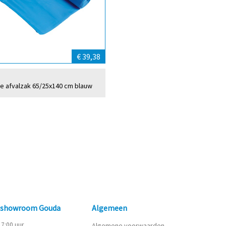
€ 39,38
pe afvalzak 65/25x140 cm blauw
n showroom Gouda
Algemeen
 17:00 uur
Algemene voorwaarden